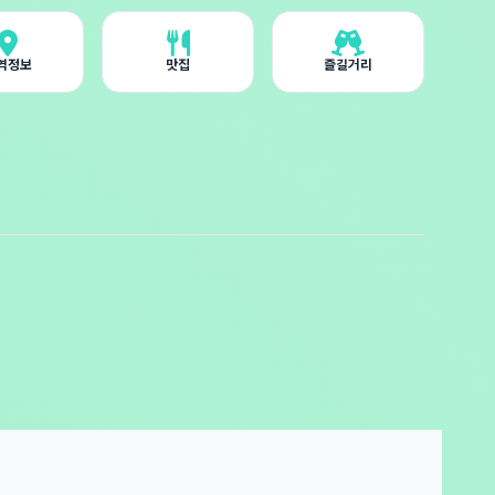
역정보
맛집
즐길거리