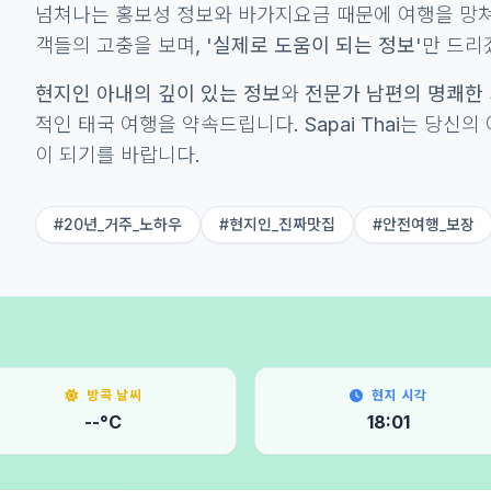
넘쳐나는 홍보성 정보와 바가지요금 때문에 여행을 망쳐
객들의 고충을 보며,
'실제로 도움이 되는 정보'
만 드리겠
현지인 아내의 깊이 있는 정보
와
전문가 남편의 명쾌한
적인 태국 여행을 약속드립니다. Sapai Thai는 당신
이 되기를 바랍니다.
#20년_거주_노하우
#현지인_진짜맛집
#안전여행_보장
방콕 날씨
현지 시각
--°C
18:01