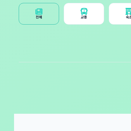
전체
교통
숙