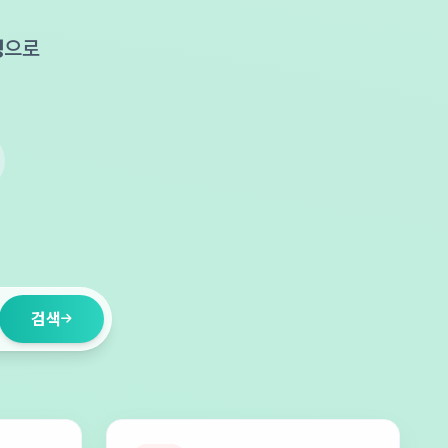
성
으로
.
검색