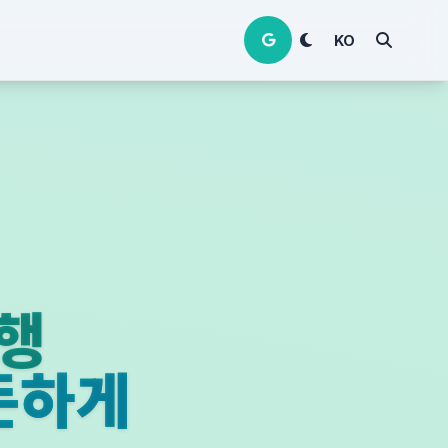
KO
여행
든하게