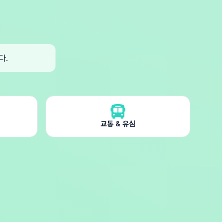
다.
교통 & 유심