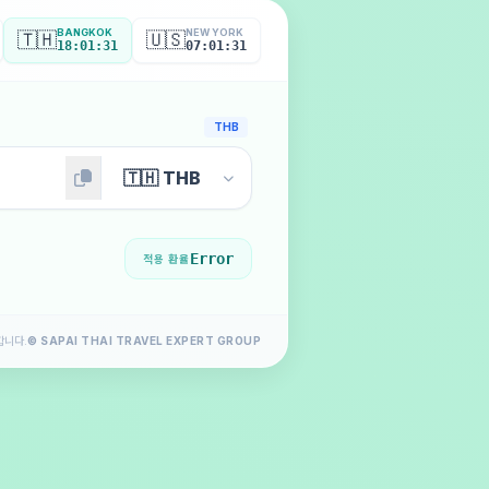
BANGKOK
NEW YORK
🇹🇭
🇺🇸
18:01:33
07:01:33
THB
Error
적용 환율
합니다.
© SAPAI THAI TRAVEL EXPERT GROUP