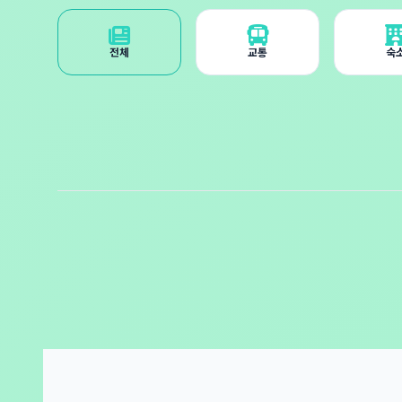
전체
교통
숙