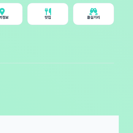
역정보
맛집
즐길거리