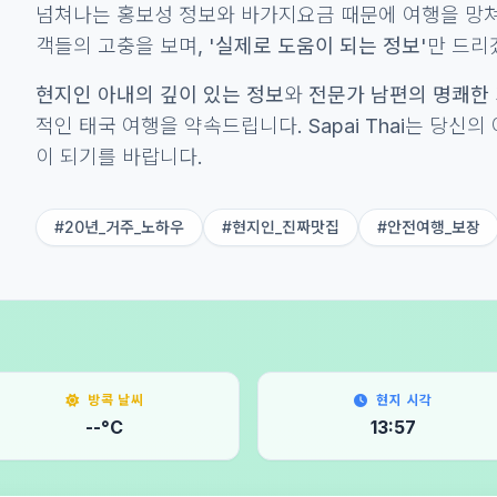
넘쳐나는 홍보성 정보와 바가지요금 때문에 여행을 망쳐
객들의 고충을 보며,
'실제로 도움이 되는 정보'
만 드리겠
현지인 아내의 깊이 있는 정보
와
전문가 남편의 명쾌한
적인 태국 여행을 약속드립니다. Sapai Thai는 당신
이 되기를 바랍니다.
#20년_거주_노하우
#현지인_진짜맛집
#안전여행_보장
방콕 날씨
현지 시각
--°C
13:57