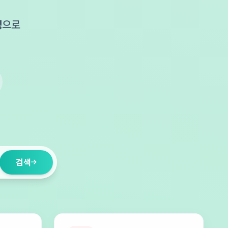
성
으로
.
검색