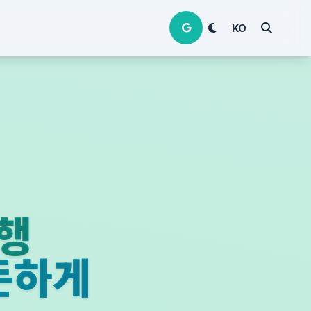
KO
여행
든하게