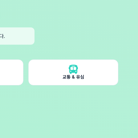
다.
교통 & 유심