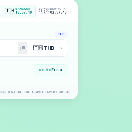
BANGKOK
NEW YORK
🇹🇭
🇺🇸
13:57:49
02:57:49
THB
Error
적용 환율
합니다.
© SAPAI THAI TRAVEL EXPERT GROUP