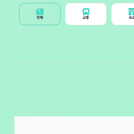
전체
교통
숙