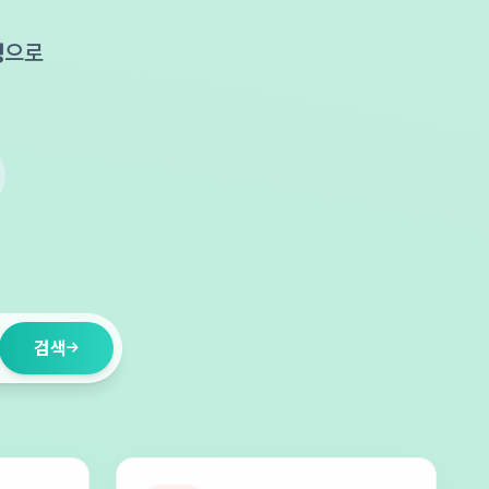
성
으로
.
검색