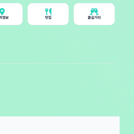
역정보
맛집
즐길거리