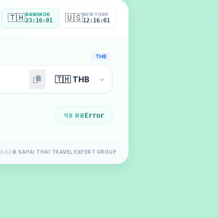
BANGKOK
NEW YORK
🇹🇭
🇺🇸
23:16:03
12:16:03
THB
Error
적용 환율
합니다.
© SAPAI THAI TRAVEL EXPERT GROUP