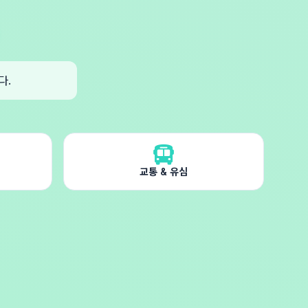
다.
교통 & 유심