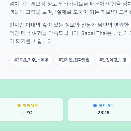
넘쳐나는 홍보성 정보와 바가지요금 때문에 여행을 망쳐
객들의 고충을 보며,
'실제로 도움이 되는 정보'
만 드리겠
현지인 아내의 깊이 있는 정보
와
전문가 남편의 명쾌한
적인 태국 여행을 약속드립니다. Sapai Thai는 당신
이 되기를 바랍니다.
#20년_거주_노하우
#현지인_진짜맛집
#안전여행_보장
방콕 날씨
현지 시각
--°C
23:16