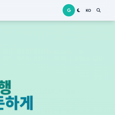
KO
여행
든하게