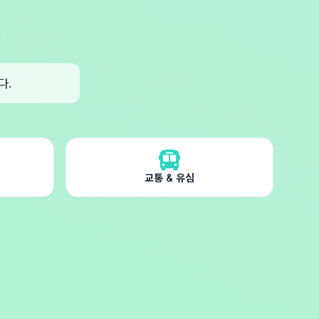
다.
교통 & 유심