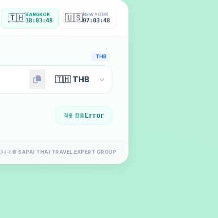
BANGKOK
NEW YORK
🇹🇭
🇺🇸
18:03:50
07:03:50
THB
Error
적용 환율
합니다.
© SAPAI THAI TRAVEL EXPERT GROUP