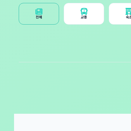
전체
교통
숙