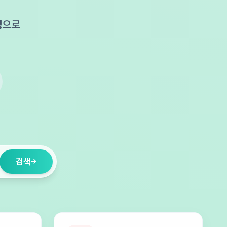
성
으로
.
검색