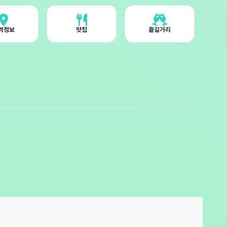
역정보
맛집
즐길거리