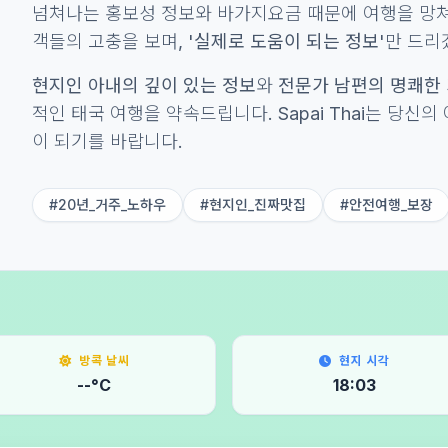
넘쳐나는 홍보성 정보와 바가지요금 때문에 여행을 망쳐
객들의 고충을 보며,
'실제로 도움이 되는 정보'
만 드리겠
현지인 아내의 깊이 있는 정보
와
전문가 남편의 명쾌한
적인 태국 여행을 약속드립니다. Sapai Thai는 당신
이 되기를 바랍니다.
#20년_거주_노하우
#현지인_진짜맛집
#안전여행_보장
방콕 날씨
현지 시각
--°C
18:03