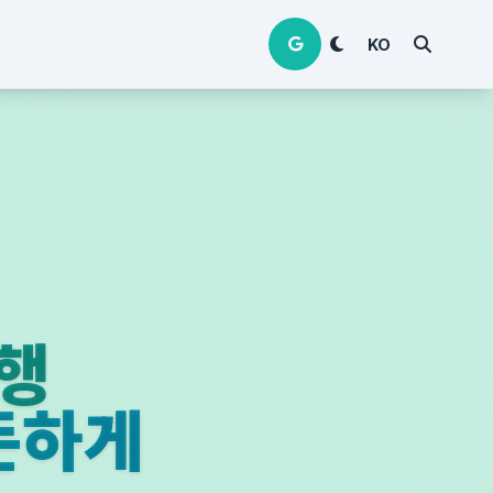
KO
여행
든하게