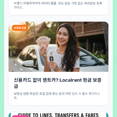
비행기 착륙하자마자 데이터 콸콸. 유심 분실 걱정 없는 에어알로 등록
가이드.
보증금 없음
신용카드 없이 렌트카? Localrent 현금 보증
금
보증금 반환 확실한 로컬 업체 찾는 법과 차량 인수 시 필수 체크리스
트.