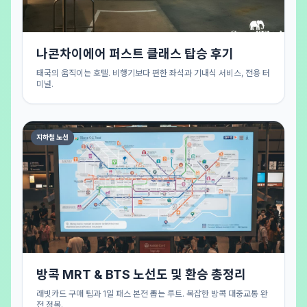
나콘차이에어 퍼스트 클래스 탑승 후기
태국의 움직이는 호텔. 비행기보다 편한 좌석과 기내식 서비스, 전용 터
미널.
지하철 노선
방콕 MRT & BTS 노선도 및 환승 총정리
래빗카드 구매 팁과 1일 패스 본전 뽑는 루트. 복잡한 방콕 대중교통 완
전 정복.