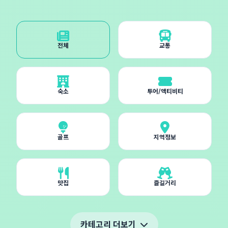
전체
교통
숙소
투어/액티비티
골프
지역정보
맛집
즐길거리
카테고리 더보기