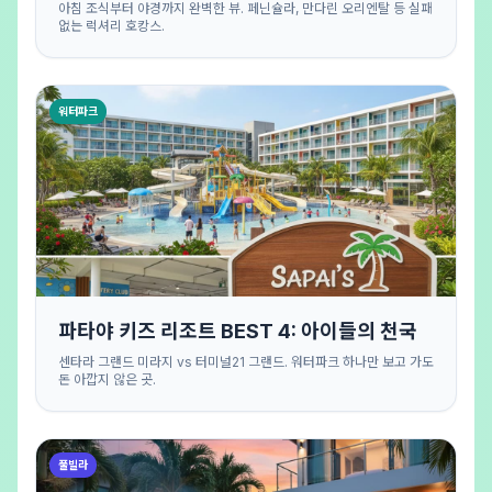
아침 조식부터 야경까지 완벽한 뷰. 페닌슐라, 만다린 오리엔탈 등 실패
없는 럭셔리 호캉스.
워터파크
파타야 키즈 리조트 BEST 4: 아이들의 천국
센타라 그랜드 미라지 vs 터미널21 그랜드. 워터파크 하나만 보고 가도
돈 아깝지 않은 곳.
풀빌라