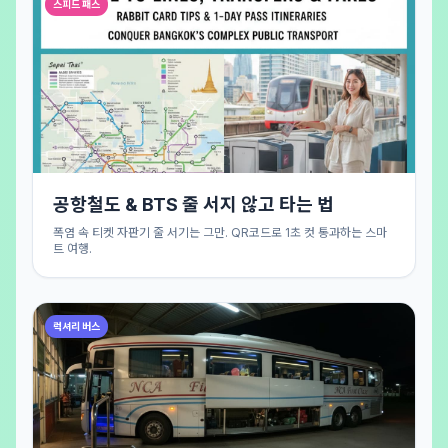
스피드 패스
공항철도 & BTS 줄 서지 않고 타는 법
폭염 속 티켓 자판기 줄 서기는 그만. QR코드로 1초 컷 통과하는 스마
트 여행.
럭셔리 버스