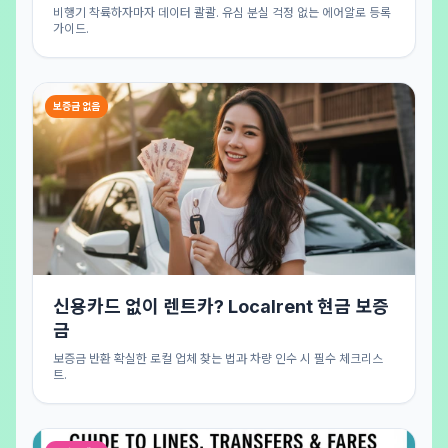
비행기 착륙하자마자 데이터 콸콸. 유심 분실 걱정 없는 에어알로 등록
가이드.
보증금 없음
신용카드 없이 렌트카? Localrent 현금 보증
금
보증금 반환 확실한 로컬 업체 찾는 법과 차량 인수 시 필수 체크리스
트.