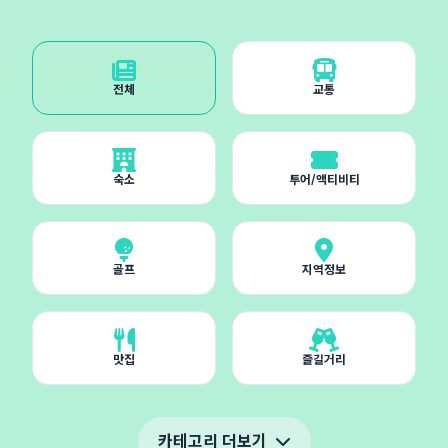
전체
교통
숙소
투어/액티비티
골프
지역정보
맛집
즐길거리
카테고리 더보기