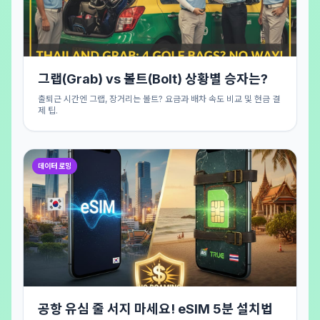
그랩(Grab) vs 볼트(Bolt) 상황별 승자는?
출퇴근 시간엔 그랩, 장거리는 볼트? 요금과 배차 속도 비교 및 현금 결
제 팁.
데이터 로밍
공항 유심 줄 서지 마세요! eSIM 5분 설치법