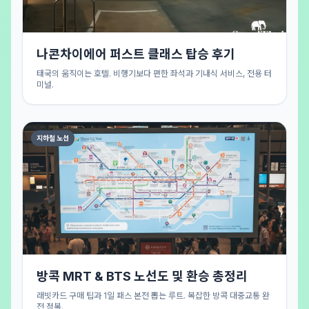
나콘차이에어 퍼스트 클래스 탑승 후기
태국의 움직이는 호텔. 비행기보다 편한 좌석과 기내식 서비스, 전용 터
미널.
지하철 노선
방콕 MRT & BTS 노선도 및 환승 총정리
래빗카드 구매 팁과 1일 패스 본전 뽑는 루트. 복잡한 방콕 대중교통 완
전 정복.