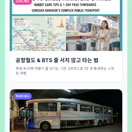
스피드 패스
공항철도 & BTS 줄 서지 않고 타는 법
폭염 속 티켓 자판기 줄 서기는 그만. QR코드로 1초 컷 통과하는 스마
트 여행.
럭셔리 버스