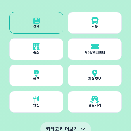
전체
교통
숙소
투어/액티비티
골프
지역정보
맛집
즐길거리
카테고리 더보기