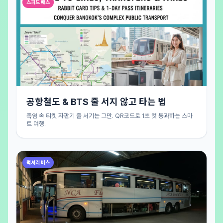
스피드 패스
공항철도 & BTS 줄 서지 않고 타는 법
폭염 속 티켓 자판기 줄 서기는 그만. QR코드로 1초 컷 통과하는 스마
트 여행.
럭셔리 버스