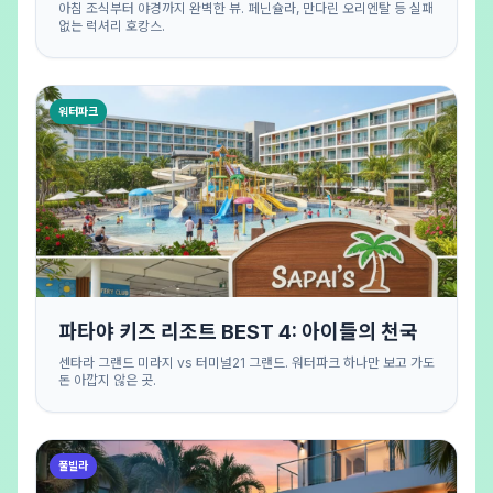
아침 조식부터 야경까지 완벽한 뷰. 페닌슐라, 만다린 오리엔탈 등 실패
없는 럭셔리 호캉스.
워터파크
파타야 키즈 리조트 BEST 4: 아이들의 천국
센타라 그랜드 미라지 vs 터미널21 그랜드. 워터파크 하나만 보고 가도
돈 아깝지 않은 곳.
풀빌라