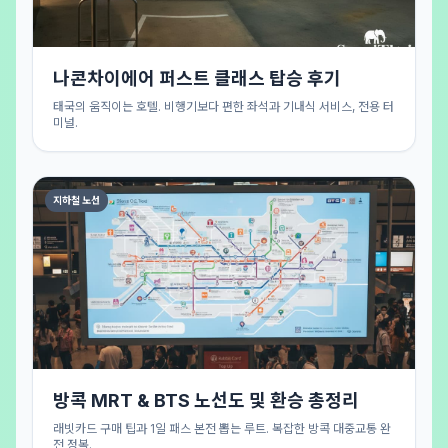
나콘차이에어 퍼스트 클래스 탑승 후기
태국의 움직이는 호텔. 비행기보다 편한 좌석과 기내식 서비스, 전용 터
미널.
지하철 노선
방콕 MRT & BTS 노선도 및 환승 총정리
래빗카드 구매 팁과 1일 패스 본전 뽑는 루트. 복잡한 방콕 대중교통 완
전 정복.