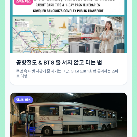
스피드 패스
공항철도 & BTS 줄 서지 않고 타는 법
폭염 속 티켓 자판기 줄 서기는 그만. QR코드로 1초 컷 통과하는 스마
트 여행.
럭셔리 버스