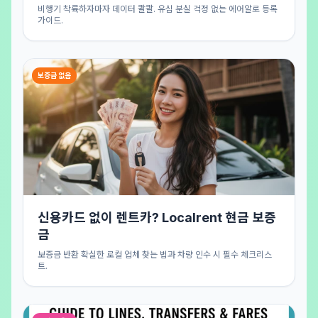
비행기 착륙하자마자 데이터 콸콸. 유심 분실 걱정 없는 에어알로 등록
가이드.
보증금 없음
신용카드 없이 렌트카? Localrent 현금 보증
금
보증금 반환 확실한 로컬 업체 찾는 법과 차량 인수 시 필수 체크리스
트.