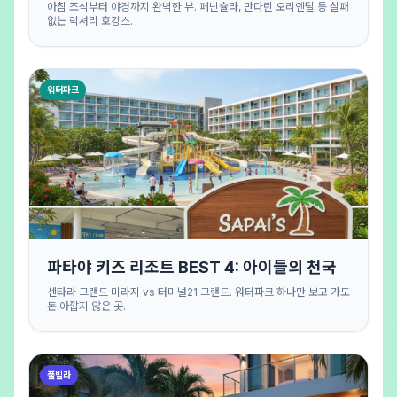
아침 조식부터 야경까지 완벽한 뷰. 페닌슐라, 만다린 오리엔탈 등 실패
없는 럭셔리 호캉스.
워터파크
파타야 키즈 리조트 BEST 4: 아이들의 천국
센타라 그랜드 미라지 vs 터미널21 그랜드. 워터파크 하나만 보고 가도
돈 아깝지 않은 곳.
풀빌라