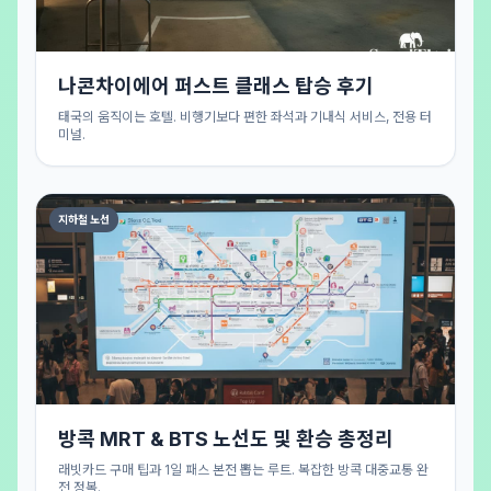
나콘차이에어 퍼스트 클래스 탑승 후기
태국의 움직이는 호텔. 비행기보다 편한 좌석과 기내식 서비스, 전용 터
미널.
지하철 노선
방콕 MRT & BTS 노선도 및 환승 총정리
래빗카드 구매 팁과 1일 패스 본전 뽑는 루트. 복잡한 방콕 대중교통 완
전 정복.