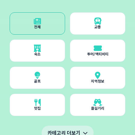
전체
교통
숙소
투어/액티비티
골프
지역정보
맛집
즐길거리
카테고리 더보기