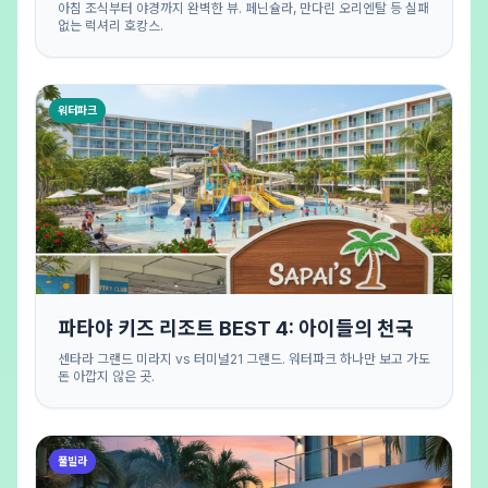
아침 조식부터 야경까지 완벽한 뷰. 페닌슐라, 만다린 오리엔탈 등 실패
없는 럭셔리 호캉스.
워터파크
파타야 키즈 리조트 BEST 4: 아이들의 천국
센타라 그랜드 미라지 vs 터미널21 그랜드. 워터파크 하나만 보고 가도
돈 아깝지 않은 곳.
풀빌라