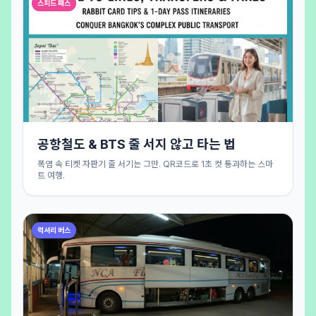
스피드 패스
공항철도 & BTS 줄 서지 않고 타는 법
폭염 속 티켓 자판기 줄 서기는 그만. QR코드로 1초 컷 통과하는 스마
트 여행.
럭셔리 버스