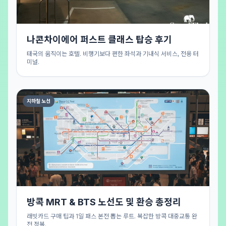
나콘차이에어 퍼스트 클래스 탑승 후기
태국의 움직이는 호텔. 비행기보다 편한 좌석과 기내식 서비스, 전용 터
미널.
지하철 노선
방콕 MRT & BTS 노선도 및 환승 총정리
래빗카드 구매 팁과 1일 패스 본전 뽑는 루트. 복잡한 방콕 대중교통 완
전 정복.