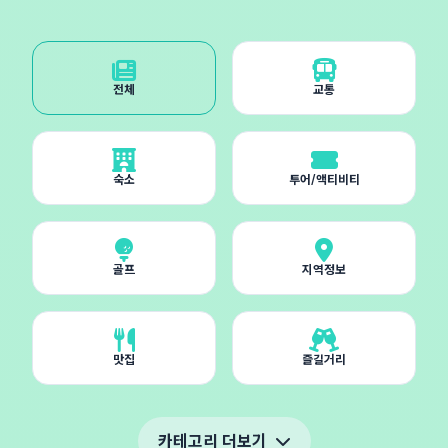
전체
교통
숙소
투어/액티비티
골프
지역정보
맛집
즐길거리
카테고리 더보기