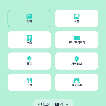
전체
교통
숙소
투어/액티비티
골프
지역정보
맛집
즐길거리
카테고리 더보기