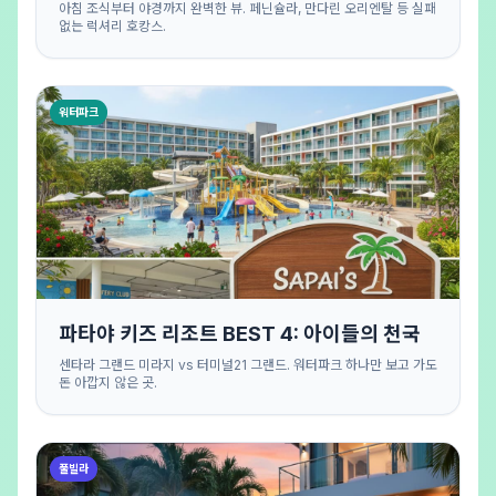
아침 조식부터 야경까지 완벽한 뷰. 페닌슐라, 만다린 오리엔탈 등 실패
없는 럭셔리 호캉스.
워터파크
파타야 키즈 리조트 BEST 4: 아이들의 천국
센타라 그랜드 미라지 vs 터미널21 그랜드. 워터파크 하나만 보고 가도
돈 아깝지 않은 곳.
풀빌라