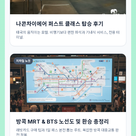
나콘차이에어 퍼스트 클래스 탑승 후기
태국의 움직이는 호텔. 비행기보다 편한 좌석과 기내식 서비스, 전용 터
미널.
지하철 노선
방콕 MRT & BTS 노선도 및 환승 총정리
래빗카드 구매 팁과 1일 패스 본전 뽑는 루트. 복잡한 방콕 대중교통 완
전 정복.