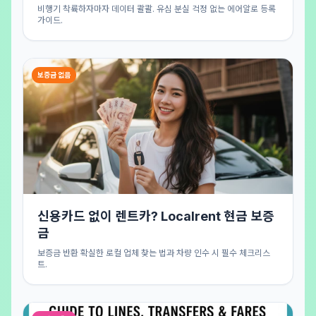
비행기 착륙하자마자 데이터 콸콸. 유심 분실 걱정 없는 에어알로 등록
가이드.
보증금 없음
신용카드 없이 렌트카? Localrent 현금 보증
금
보증금 반환 확실한 로컬 업체 찾는 법과 차량 인수 시 필수 체크리스
트.