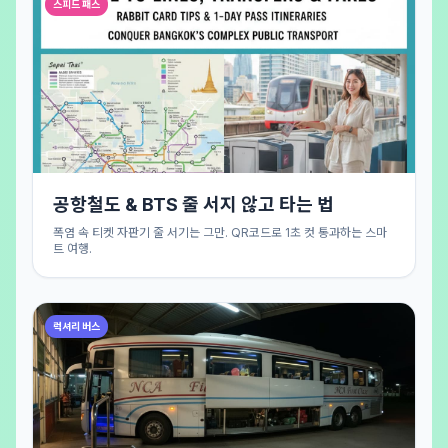
스피드 패스
공항철도 & BTS 줄 서지 않고 타는 법
폭염 속 티켓 자판기 줄 서기는 그만. QR코드로 1초 컷 통과하는 스마
트 여행.
럭셔리 버스