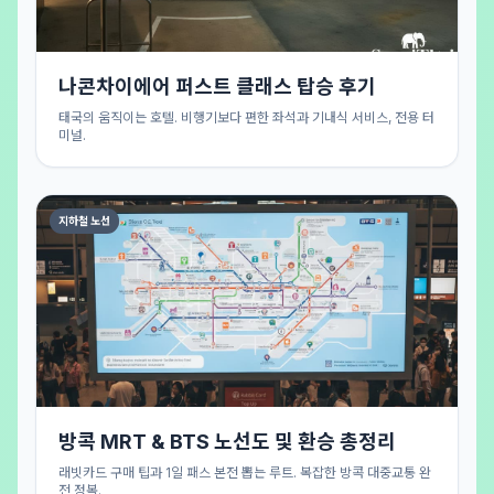
나콘차이에어 퍼스트 클래스 탑승 후기
태국의 움직이는 호텔. 비행기보다 편한 좌석과 기내식 서비스, 전용 터
미널.
지하철 노선
방콕 MRT & BTS 노선도 및 환승 총정리
래빗카드 구매 팁과 1일 패스 본전 뽑는 루트. 복잡한 방콕 대중교통 완
전 정복.