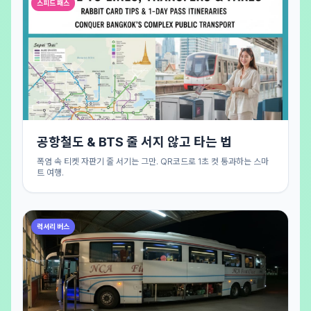
스피드 패스
공항철도 & BTS 줄 서지 않고 타는 법
폭염 속 티켓 자판기 줄 서기는 그만. QR코드로 1초 컷 통과하는 스마
트 여행.
럭셔리 버스