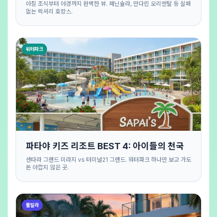
아침 조식부터 야경까지 완벽한 뷰. 페닌슐라, 만다린 오리엔탈 등 실패
없는 럭셔리 호캉스.
워터파크
파타야 키즈 리조트 BEST 4: 아이들의 천국
센타라 그랜드 미라지 vs 터미널21 그랜드. 워터파크 하나만 보고 가도
돈 아깝지 않은 곳.
풀빌라