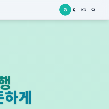
KO
여행
든하게