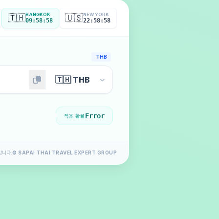
BANGKOK
NEW YORK
🇹🇭
🇺🇸
09:59:00
22:59:00
THB
Error
적용 환율
합니다.
© SAPAI THAI TRAVEL EXPERT GROUP