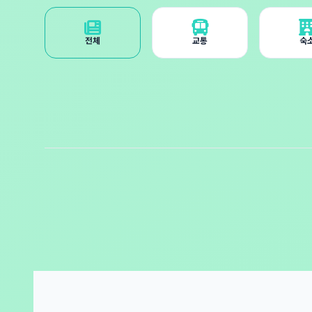
전체
교통
숙