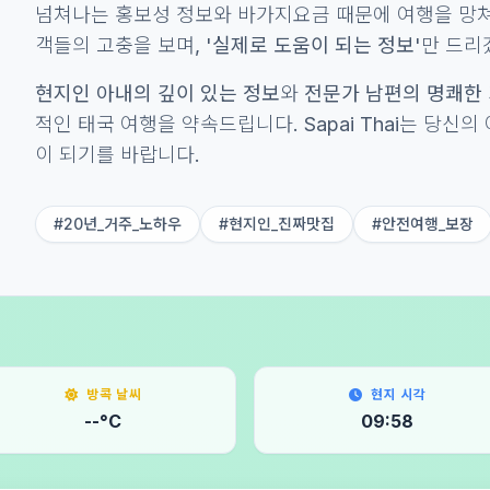
넘쳐나는 홍보성 정보와 바가지요금 때문에 여행을 망쳐
객들의 고충을 보며,
'실제로 도움이 되는 정보'
만 드리겠
현지인 아내의 깊이 있는 정보
와
전문가 남편의 명쾌한
적인 태국 여행을 약속드립니다. Sapai Thai는 당신
이 되기를 바랍니다.
#20년_거주_노하우
#현지인_진짜맛집
#안전여행_보장
방콕 날씨
현지 시각
--°C
09:59