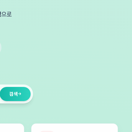
성
으로
.
검색