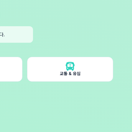
다.
교통 & 유심