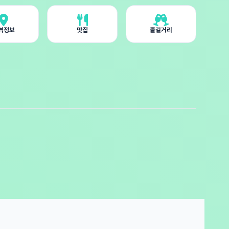
역정보
맛집
즐길거리