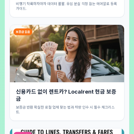
비행기 착륙하자마자 데이터 콸콸. 유심 분실 걱정 없는 에어알로 등록
가이드.
보증금 없음
신용카드 없이 렌트카? Localrent 현금 보증
금
보증금 반환 확실한 로컬 업체 찾는 법과 차량 인수 시 필수 체크리스
트.