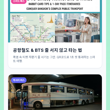
스피드 패스
공항철도 & BTS 줄 서지 않고 타는 법
폭염 속 티켓 자판기 줄 서기는 그만. QR코드로 1초 컷 통과하는 스마
트 여행.
럭셔리 버스