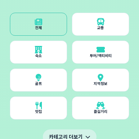
전체
교통
숙소
투어/액티비티
골프
지역정보
맛집
즐길거리
카테고리 더보기