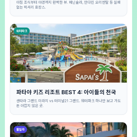
아침 조식부터 야경까지 완벽한 뷰. 페닌슐라, 만다린 오리엔탈 등 실패
없는 럭셔리 호캉스.
워터파크
파타야 키즈 리조트 BEST 4: 아이들의 천국
센타라 그랜드 미라지 vs 터미널21 그랜드. 워터파크 하나만 보고 가도
돈 아깝지 않은 곳.
풀빌라