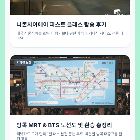
나콘차이에어 퍼스트 클래스 탑승 후기
태국의 움직이는 호텔. 비행기보다 편한 좌석과 기내식 서비스, 전용 터
미널.
지하철 노선
방콕 MRT & BTS 노선도 및 환승 총정리
래빗카드 구매 팁과 1일 패스 본전 뽑는 루트. 복잡한 방콕 대중교통 완
전 정복.