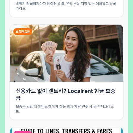
비행기 착륙하자마자 데이터 콸콸. 유심 분실 걱정 없는 에어알로 등록
가이드.
보증금 없음
신용카드 없이 렌트카? Localrent 현금 보증
금
보증금 반환 확실한 로컬 업체 찾는 법과 차량 인수 시 필수 체크리스
트.