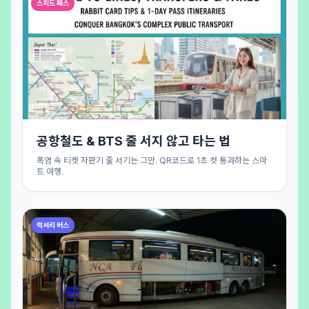
스피드 패스
공항철도 & BTS 줄 서지 않고 타는 법
폭염 속 티켓 자판기 줄 서기는 그만. QR코드로 1초 컷 통과하는 스마
트 여행.
럭셔리 버스