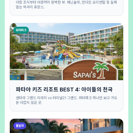
아침 조식부터 야경까지 완벽한 뷰. 페닌슐라, 만다린 오리엔탈 등 실패
없는 럭셔리 호캉스.
워터파크
파타야 키즈 리조트 BEST 4: 아이들의 천국
센타라 그랜드 미라지 vs 터미널21 그랜드. 워터파크 하나만 보고 가도
돈 아깝지 않은 곳.
풀빌라