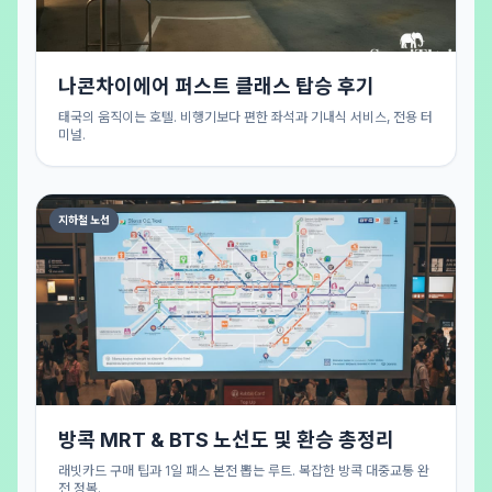
나콘차이에어 퍼스트 클래스 탑승 후기
태국의 움직이는 호텔. 비행기보다 편한 좌석과 기내식 서비스, 전용 터
미널.
지하철 노선
방콕 MRT & BTS 노선도 및 환승 총정리
래빗카드 구매 팁과 1일 패스 본전 뽑는 루트. 복잡한 방콕 대중교통 완
전 정복.