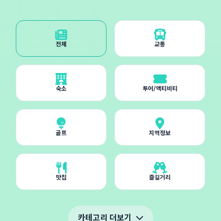
전체
교통
숙소
투어/액티비티
골프
지역정보
맛집
즐길거리
카테고리 더보기