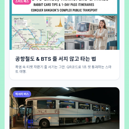
스피드 패스
공항철도 & BTS 줄 서지 않고 타는 법
폭염 속 티켓 자판기 줄 서기는 그만. QR코드로 1초 컷 통과하는 스마
트 여행.
럭셔리 버스