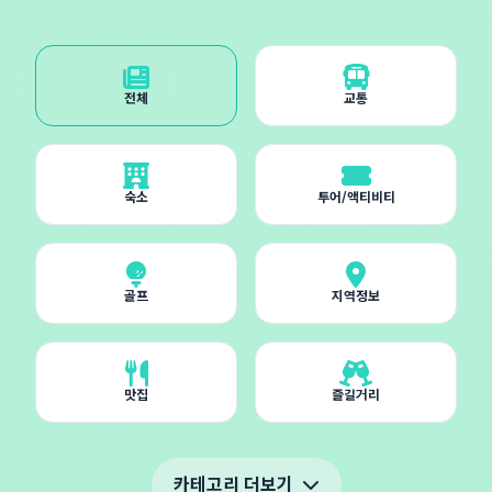
전체
교통
숙소
투어/액티비티
골프
지역정보
맛집
즐길거리
카테고리 더보기