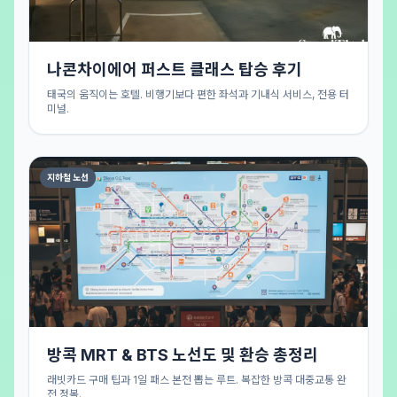
나콘차이에어 퍼스트 클래스 탑승 후기
태국의 움직이는 호텔. 비행기보다 편한 좌석과 기내식 서비스, 전용 터
미널.
지하철 노선
방콕 MRT & BTS 노선도 및 환승 총정리
래빗카드 구매 팁과 1일 패스 본전 뽑는 루트. 복잡한 방콕 대중교통 완
전 정복.