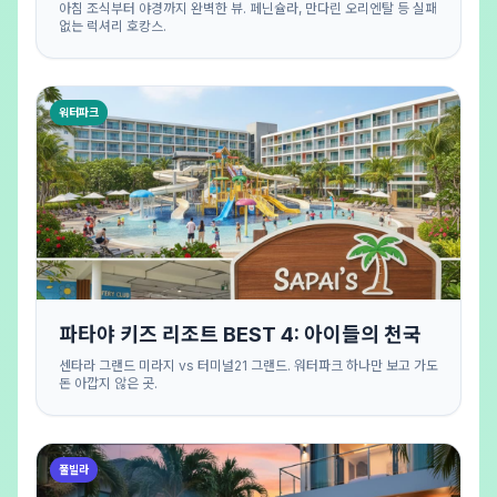
아침 조식부터 야경까지 완벽한 뷰. 페닌슐라, 만다린 오리엔탈 등 실패
없는 럭셔리 호캉스.
워터파크
파타야 키즈 리조트 BEST 4: 아이들의 천국
센타라 그랜드 미라지 vs 터미널21 그랜드. 워터파크 하나만 보고 가도
돈 아깝지 않은 곳.
풀빌라