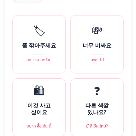
🏷️
💸
좀 깎아주세요
너무 비싸요
ลด ราคา หน่อย
แพง ไป
🛍️
❓
이것 사고
다른 색깔
싶어요
있나요?
อยาก ซื้อ อัน นี้
มี สี อื่น ไหม?