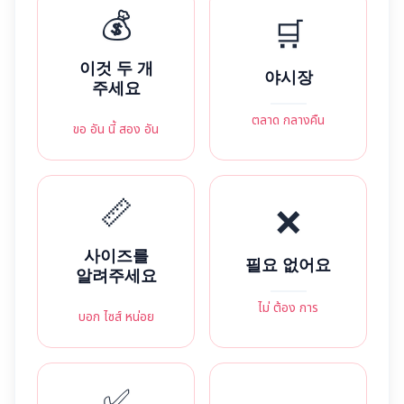
💰
🛒
이것 두 개
야시장
주세요
ตลาด กลางคืน
ขอ อัน นี้ สอง อัน
📏
❌
사이즈를
필요 없어요
알려주세요
ไม่ ต้อง การ
บอก ไซส์ หน่อย
✅