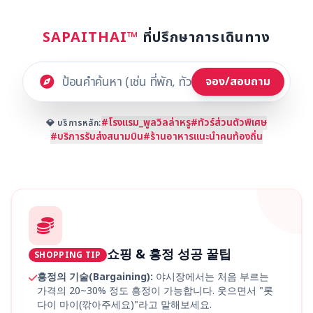
SAPAITHAI™
ที่ปรึกษาการเดินทาง
จอง/สอบถาม
#โรงแรม_พูลวิลล่าหรู
#ทัวร์ส่วนตัวพิเศษ
💎 บริการหลัก:
#บริการรับส่งสนามบิน
#ร้านอาหารแนะนำคนท้องถิ่น
쇼핑 & 흥정 성공 꿀팁
SHOPPING TIP
흥정의 기술(Bargaining):
야시장에서는 처음 부르는
가격의 20~30% 정도 흥정이 가능합니다. 웃으면서 "롯
다이 마이(깎아주세요)"라고 말해보세요.