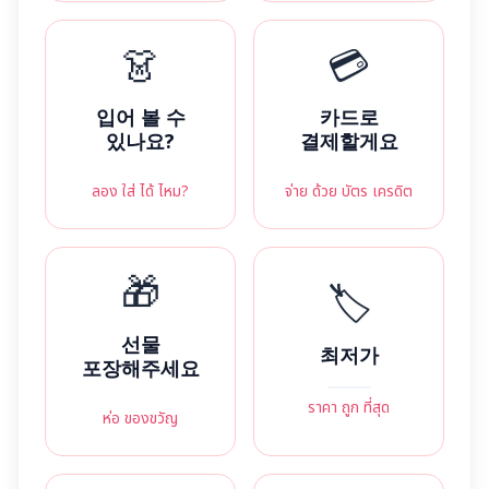
👗
💳
입어 볼 수
카드로
있나요?
결제할게요
ลอง ใส่ ได้ ไหม?
จ่าย ด้วย บัตร เครดิต
🎁
🏷️
선물
최저가
포장해주세요
ราคา ถูก ที่สุด
ห่อ ของขวัญ