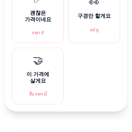
👀
괜찮은
구경만 할게요
가격이네요
แค่ ดู
ราคา ดี
🤝
이 가격에
살게요
ซื้อ ราคา นี้