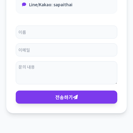
Line/Kakao: sapaithai
전송하기