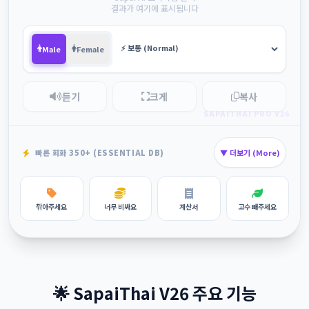
결과가 여기에 표시됩니다
Male
Female
듣기
크게
복사
SAPAITHAI PRO V26
빠른 회화 350+ (ESSENTIAL DB)
▼ 더보기 (More)
깎아주세요
너무 비싸요
계산서
고수 빼주세요
안 맵게
미터기 On
빠른 길로
여기서 스탑
🌟 SapaiThai V26 주요 기능
이 주소로
화장실
와이파이
사진 좀