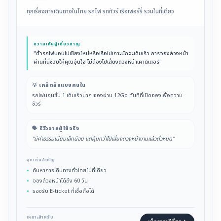
ทุกเรื่องการเดินทางในไทย รถไฟ รถทัวร์ เรือเฟอร์รี่ รวมในที่เดียว
ความเห็นผู้เชี่ยวชาญ
"ตั๋วรถไฟนอนไปเชียงใหม่หรือเรือไปเกาะมักจะเต็มเร็ว การจองล่วงหน้า
ผ่านที่นี่ช่วยให้คุณอุ่นใจ ไม่ต้องไปเสี่ยงดวงหน้าเคาน์เตอร์"
💡 เคล็ดลับแบบคนใน
รถไฟนอนชั้น 1 เต็มเร็วมาก จองผ่าน 12Go ทันทีที่เปิดจองเพื่อความ
ชัวร์
🗣️ รีวิวจากผู้ใช้จริง
"มีค่าธรรมเนียมเล็กน้อย แต่คุ้มกว่าไปเสี่ยงดวงหน้างานแล้วตั๋วหมด"
จุดเด่นสำคัญ
ค้นหาการเดินทางทั่วไทยในที่เดียว
จองล่วงหน้าได้ถึง 60 วัน
รองรับ E-ticket ที่เชื่อถือได้
เหมาะสำหรับ