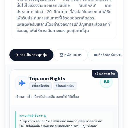
นั้นไม่ใช่เรื่องง่าย
คอลเลกชันนี้คือ 'บันทึกลับ' จาก
ประสบการณ์กว่า 20 ปีในไทย ที่ส่งต่อให้เฉพาะคนใกล้ชิด
เพื่อรับประกันการเดินทางที่ไร้รอยต่อ
เราคัดสรร
แพลตฟอร์มเหล่านี้โดยคำนึงถึงการแก้ปัญหาและส่วนลดที่
ซ่อนอยู่ เพื่อให้การเดินทางของคุณคุ้มค่าที่สุด
✈️ การเดินทางสุดคุ้ม
🏆 ที่พักแนะนำ
🎟️ ทัวร์/กอล์ฟ VIP
เจ้าแห่งการบิน
Trip.com Flights
9.9
#ตั๋วเครื่องบิน
#ซัพพอร์ตเยี่ยม
เจ้าตลาดตั๋วเครื่องบินในเอเชีย จองตั๋วได้ดีเยี่ยม
ความเห็นผู้เชี่ยวชาญ
"Trip.com คือแอปจำเป็นสำหรับการจองตั๋ว ดีลลับช่วยลดราคา
โรงแรมได้อีกต่อ ซัพพอร์ตช่วยเหลือดีมากเวลามีปัญหาไฟล์ท"