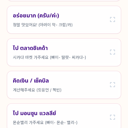
อร่อยมาก (ครับ/ค่ะ)
정말 맛있어요! (아러이 막- 크랍/카)
ไป ตลาดซิเคด้า
시카다 마켓 가주세요 (빠이- 딸랏- 씨카다-)
คิดเงิน / เช็คบิล
계산해주세요 (킷응언 / 첵빈)
ไป มอนซูน แวลลีย์
몬순밸리 가주세요 (빠이- 몬순- 밸리-)