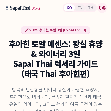
🍷
SapaiThai
TH
KO
EN
.Royal
🖋️ 2025 후아힌 로얄 3일 (Expert V1.0)
후아힌 로얄 에센스: 왕실 휴양
& 와이너리 3일
Sapai Thai 럭셔리 가이드
(태국 Thai 후아힌편)
방콕의 번잡함을 벗어나 왕실이 사랑한 휴양지,
후아힌으로 떠납니다. 끝없이 펼쳐진 해변과 태국
유일의 와이너리, 그리고 왕가의 여름 궁전이 있는