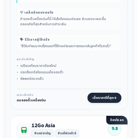
💡 เคล็ดลับแบบคนใน
ถ้าจองตั๋วเครื่องบินที่นี่ ให้เช็คโรงแรมต่อเลย ส่วนลดจะเยอะขึ้น
ปลอดภัยที่สุดสำหรับการชำระเงิน
🗣️ รีวิวจากผู้ใช้จริง
"ได้รับคำชมมากเรื่องแอปที่ใช้งานง่ายและการตอบกลับลูกค้าที่รวดเร็ว"
จุดเด่นสำคัญ
เปรียบเทียบราคาเรียลไทม์
ปลดล็อกดีลโรงแรมเมื่อจองตั๋ว
ซัพพอร์ตรวดเร็ว
เหมาะสำหรับ
เช็คราคาดีที่สุด
คนจองตั๋วเครื่องบิน
ต้องโหลด
12Go Asia
9.8
#แอปสามัญ
#รถไฟรถทัวร์