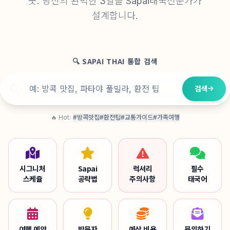
곳. 당신의 완벽한 3일을 Sapai태국전문가가
설계합니다.
🔍 SAPAI THAI 통합 검색
검색
🔥 Hot:
#방콕맛집
#환전팁
#교통가이드
#가족여행
시그니처
Sapai
럭셔리
필수
스케쥴
공략법
주의사항
태국어
여행 예약
방문자
예상 비용
문의하기