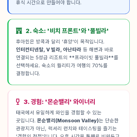
휴식 시간으로 만들어야 합니다.
2. 숙소: '비치 프론트'와 '풀빌라'
후아힌은 방콕과 달리 '휴양'이 목적입니다.
인터컨티넨탈, V 빌라, 아난타라
등 해변과 바로
연결되는 5성급 리조트의 **프라이빗 풀빌라**를
선택하세요. 숙소의 퀄리티가 여행의 70%를
결정합니다.
3. 경험: '몬순밸리' 와이너리
태국에서 유일하게 와인을 경험할 수 있는
곳입니다.
몬순밸리(Monsoon Valley)
는 단순한
관광지가 아닌, 럭셔리 런치와 테이스팅을 즐기는
'경험의 정점'입니다. 오후 시간을 통째로 비워두고