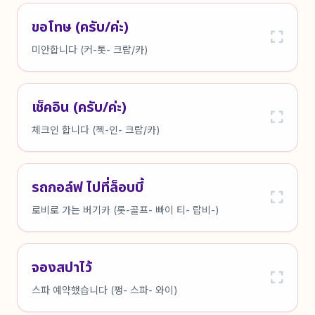
ขอโทษ (ครับ/ค่ะ)
미안합니다 (커-톳- 크랍/카)
เช็คอิน (ครับ/ค่ะ)
체크인 합니다 (첵-인- 크랍/카)
รถกอล์ฟ ไปที่ล็อบบี้
로비로 가는 버기카 (롯-골프- 빠이 티- 랍비-)
จองสปาไว้
스파 예약했습니다 (쩡- 스파- 와이)