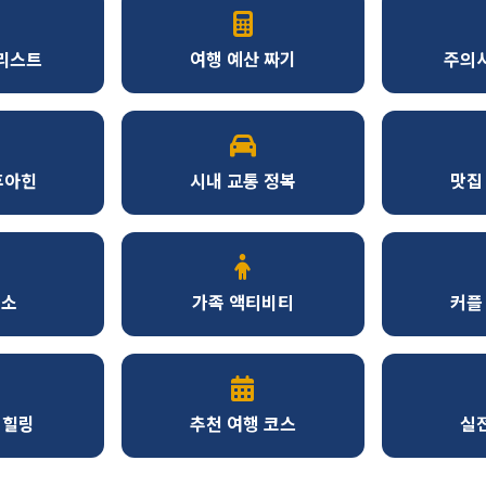
리스트
여행 예산 짜기
주의사
후아힌
시내 교통 정복
맛집 
명소
가족 액티비티
커플
 힐링
추천 여행 코스
실