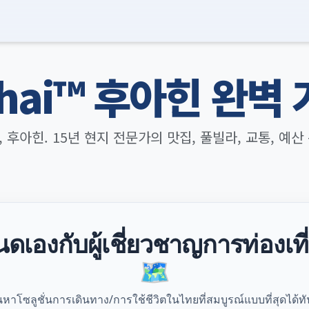
Thai™ 후아힌 완벽 
후아힌. 15년 현지 전문가의 맛집, 풀빌라, 교통, 예산 
เองกับผู้เชี่ยวชาญการท่องเท
🗺️
นหาโซลูชั่นการเดินทาง/การใช้ชีวิตในไทยที่สมบูรณ์แบบที่สุดได้ทั