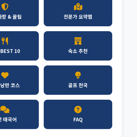
항 & 꿀팁
전문가 요약맵
BEST 10
숙소 추천
 낭만 코스
골프 천국
전 태국어
FAQ