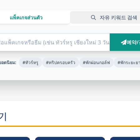
แพ็คเกจส่วนตัว
자유 키워드 검색
예약/
ยอดนิยม:
#ทัวร์หรู
#ทริปครอบครัว
#พักผ่อนกอล์ฟ
#พักระยะย
기