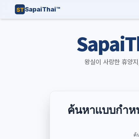
SapaiThai™
Sapai
왕실이 사랑한 휴양지, 
ค้นหาแบบกำหนด
ค้