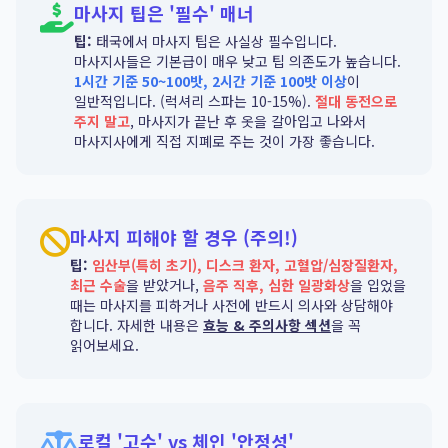
마사지 팁은 '필수' 매너
팁:
태국에서 마사지 팁은 사실상 필수입니다.
마사지사들은 기본급이 매우 낮고 팁 의존도가 높습니다.
1시간 기준 50~100밧, 2시간 기준 100밧 이상
이
일반적입니다. (럭셔리 스파는 10-15%).
절대 동전으로
주지 말고
, 마사지가 끝난 후 옷을 갈아입고 나와서
마사지사에게 직접 지폐로 주는 것이 가장 좋습니다.
마사지 피해야 할 경우 (주의!)
팁:
임산부(특히 초기), 디스크 환자, 고혈압/심장질환자,
최근 수술
을 받았거나,
음주 직후, 심한 일광화상
을 입었을
때는 마사지를 피하거나 사전에 반드시 의사와 상담해야
합니다. 자세한 내용은
효능 & 주의사항 섹션
을 꼭
읽어보세요.
로컬 '고수' vs 체인 '안정성'