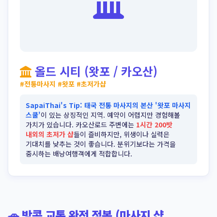
올드 시티 (왓포 / 카오산)
올드 시티 (왓포 / 카오산)
#전통마사지 #왓포 #초저가샵
SapaiThai's Tip:
태국 전통 마사지의 본산 '왓포 마사지
스쿨'
이 있는 상징적인 지역. 예약이 어렵지만 경험해볼
가치가 있습니다. 카오산로드 주변에는
1시간 200밧
내외의 초저가 샵
들이 즐비하지만, 위생이나 실력은
기대치를 낮추는 것이 좋습니다. 분위기보다는 가격을
중시하는 배낭여행객에게 적합합니다.
🚗 방콕 교통 완전 정복 (마사지 샵