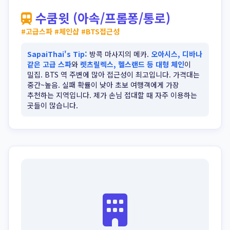
수쿰윗 (아속/프롬퐁/통로)
수쿰윗 (아속/프롬퐁/통로)
#고급스파 #체인샵 #BTS접근성
SapaiThai's Tip:
방콕 마사지의 메카.
오아시스, 디바나
같은 고급 스파
와
렛츠릴렉스, 헬스랜드 등 대형 체인
이
밀집. BTS 역 주변에 많아 접근성이 최고입니다. 가격대는
중간~높음. 실패 확률이 낮아 초보 여행객에게 가장
추천하는 지역입니다. 제가 손님 접대할 때 자주 이용하는
곳들이 많습니다.