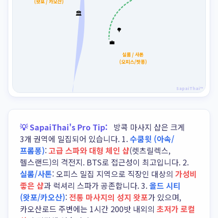
(왓포 / 카오산)
🏛️
🌳
💼
실롬 / 사톤
(오피스/팟퐁)
SapaiThai™
💡 SapaiThai's Pro Tip:
방콕 마사지 샵은 크게
3개 권역에 밀집되어 있습니다. 1.
수쿰윗 (아속/
프롬퐁)
:
고급 스파와 대형 체인 샵
(렛츠릴렉스,
헬스랜드)의 격전지. BTS로 접근성이 최고입니다. 2.
실롬/사톤
: 오피스 밀집 지역으로 직장인 대상의
가성비
좋은 샵
과 럭셔리 스파가 공존합니다. 3.
올드 시티
(왓포/카오산)
:
전통 마사지의 성지 왓포
가 있으며,
카오산로드 주변에는 1시간 200밧 내외의
초저가 로컬