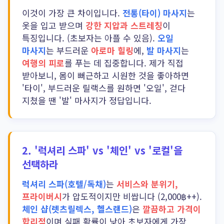
이것이 가장 큰 차이입니다.
전통(타이) 마사지
는
옷을 입고 받으며
강한 지압과 스트레칭
이
특징입니다. (초보자는 아플 수 있음).
오일
마사지
는 부드러운
아로마 힐링
에,
발 마사지
는
여행의 피로
를 푸는 데 집중합니다. 제가 직접
받아보니, 몸이 뻐근하고 시원한 것을 좋아하면
'타이', 부드러운 릴랙스를 원하면 '오일', 걷다
지쳤을 땐 '발' 마사지가 정답입니다.
2.
'럭셔리 스파' vs '체인' vs '로컬'을
선택하라
럭셔리 스파(호텔/독채)
는
서비스와 분위기,
프라이버시
가 압도적이지만 비쌉니다 (2,000฿++).
체인 샵(렛츠릴렉스, 헬스랜드)
은
깔끔하고 가격이
합리적
이며 실패 확률이 낮아 초보자에게 가장