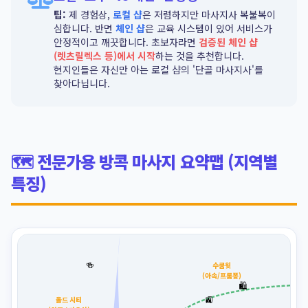
팁:
제 경험상,
로컬 샵
은 저렴하지만 마사지사 복불복이
심합니다. 반면
체인 샵
은 교육 시스템이 있어 서비스가
안정적이고 깨끗합니다. 초보자라면
검증된 체인 샵
(렛츠릴렉스 등)에서 시작
하는 것을 추천합니다.
현지인들은 자신만 아는 로컬 샵의 '단골 마사지사'를
찾아다닙니다.
🗺️ 전문가용 방콕 마사지 요약맵 (지역별
특징)
🍻
수쿰윗
(아속/프롬퐁)
🛍️
🚉
올드 시티