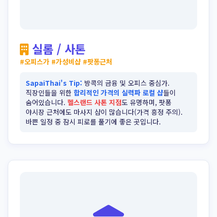
실롬 / 사톤
실롬 / 사톤
#오피스가 #가성비샵 #팟퐁근처
SapaiThai's Tip:
방콕의 금융 및 오피스 중심가.
직장인들을 위한
합리적인 가격의 실력파 로컬 샵
들이
숨어있습니다.
헬스랜드 사톤 지점
도 유명하며, 팟퐁
야시장 근처에도 마사지 샵이 많습니다(가격 흥정 주의).
바쁜 일정 중 잠시 피로를 풀기에 좋은 곳입니다.