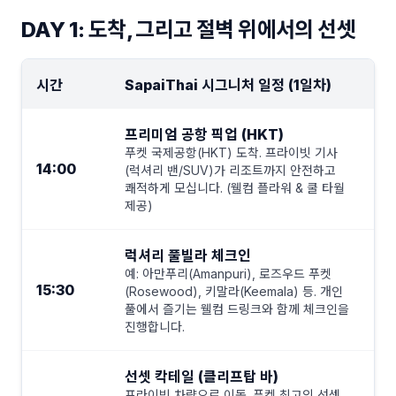
DAY 1: 도착, 그리고 절벽 위에서의 선셋
시간
SapaiThai 시그니처 일정 (1일차)
프리미엄 공항 픽업 (HKT)
푸켓 국제공항(HKT) 도착. 프라이빗 기사
14:00
(럭셔리 밴/SUV)가 리조트까지 안전하고
쾌적하게 모십니다. (웰컴 플라워 & 쿨 타월
제공)
럭셔리 풀빌라 체크인
예: 아만푸리(Amanpuri), 로즈우드 푸켓
15:30
(Rosewood), 키말라(Keemala) 등. 개인
풀에서 즐기는 웰컴 드링크와 함께 체크인을
진행합니다.
선셋 칵테일 (클리프탑 바)
프라이빗 차량으로 이동. 푸켓 최고의 선셋