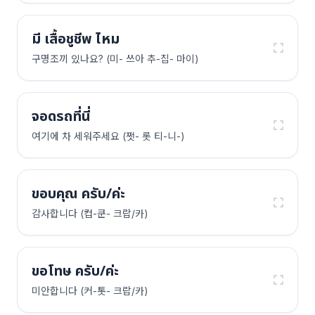
มี เสื้อชูชีพ ไหม
구명조끼 있나요? (미- 쓰아 추-칩- 마이)
จอดรถที่นี่
여기에 차 세워주세요 (쩟- 롯 티-니-)
ขอบคุณ ครับ/ค่ะ
감사합니다 (컵-쿤- 크랍/카)
ขอโทษ ครับ/ค่ะ
미안합니다 (커-톳- 크랍/카)