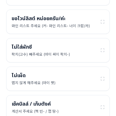
ขอไวน์ลิสต์ หน่อยครับ/ค่ะ
와인 리스트 주세요 (커- 와인 리스트- 너이 크랍/카)
ไม่ใส่ผักชี
팍치(고수) 빼주세요 (마이 싸이 팍치-)
ไม่เผ็ด
맵지 않게 해주세요 (마이 펫)
เช็คบิลล์ / เก็บตังค์
계산서 주세요 (첵 빈- / 깹 땅-)