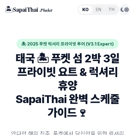
🏝️
SapaiThai
TH
KO
EN
.Phuket
🏝️ 2025 푸켓 럭셔리 프라이빗 투어 (V3.1 Expert)
태국 🏝️ 푸켓 섬 2박 3일
프라이빗 요트 & 럭셔리
휴양
SapaiThai 완벽 스케줄
가이드🍷
안다만 해의 진주, 푸켓에서 당신만을 위한 럭셔리