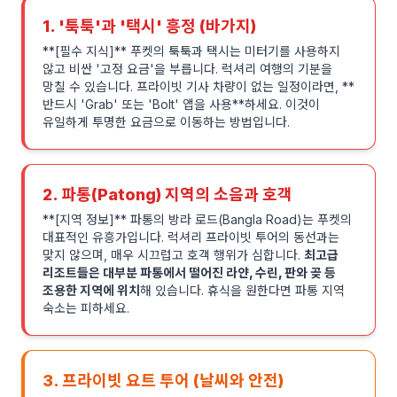
1. '툭툭'과 '택시' 흥정 (바가지)
**[필수 지식]** 푸켓의 툭툭과 택시는 미터기를 사용하지
않고 비싼 '고정 요금'을 부릅니다. 럭셔리 여행의 기분을
망칠 수 있습니다. 프라이빗 기사 차량이 없는 일정이라면, **
반드시 'Grab' 또는 'Bolt' 앱을 사용**하세요. 이것이
유일하게 투명한 요금으로 이동하는 방법입니다.
2. 파통(Patong) 지역의 소음과 호객
**[지역 정보]** 파통의 방라 로드(Bangla Road)는 푸켓의
대표적인 유흥가입니다. 럭셔리 프라이빗 투어의 동선과는
맞지 않으며, 매우 시끄럽고 호객 행위가 심합니다.
최고급
리조트들은 대부분 파통에서 떨어진 라얀, 수린, 판와 곶 등
조용한 지역에 위치
해 있습니다. 휴식을 원한다면 파통 지역
숙소는 피하세요.
3. 프라이빗 요트 투어 (날씨와 안전)