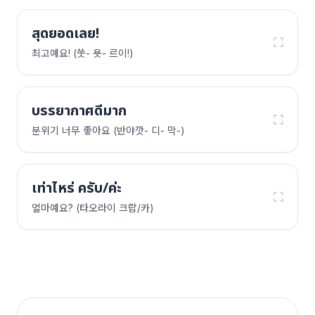
สุดยอดเลย!
최고예요! (쑷- 욧- 르이!)
บรรยากาศดีมาก
분위기 너무 좋아요 (반야깟- 디- 막-)
เท่าไหร่ ครับ/ค่ะ
얼마예요? (타오라이 크랍/카)