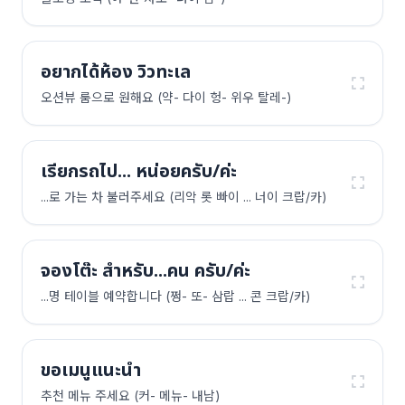
อยากได้ห้อง วิวทะเล
오션뷰 룸으로 원해요 (약- 다이 헝- 위우 탈레-)
เรียกรถไป... หน่อยครับ/ค่ะ
...로 가는 차 불러주세요 (리악 롯 빠이 ... 너이 크랍/카)
จองโต๊ะ สำหรับ...คน ครับ/ค่ะ
...명 테이블 예약합니다 (쩡- 또- 삼랍 ... 콘 크랍/카)
ขอเมนูแนะนำ
추천 메뉴 주세요 (커- 메뉴- 내남)