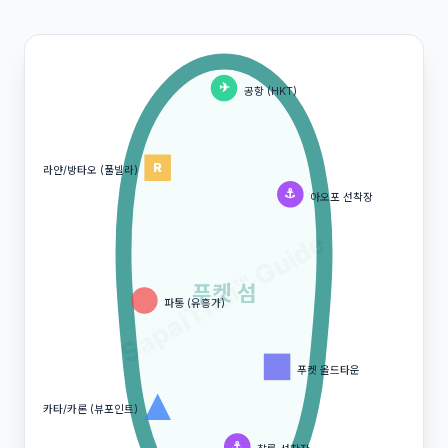
✈
공항 (HKT)
R
라얀/방타오 (풀빌라)
⚓
아오포 선착장
SapaiThai™ Guide
푸켓 섬
파통 (유흥가)
푸켓 올드타운
카타/카론 (뷰포인트)
⚓