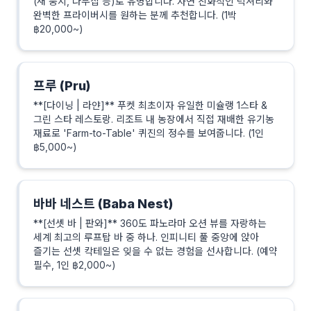
(새 둥지, 나무집 등)로 유명합니다. 자연 친화적인 럭셔리와
완벽한 프라이버시를 원하는 분께 추천합니다. (1박
฿20,000~)
프루 (Pru)
**[다이닝 | 라얀]** 푸켓 최초이자 유일한 미슐랭 1스타 &
그린 스타 레스토랑. 리조트 내 농장에서 직접 재배한 유기농
재료로 'Farm-to-Table' 퀴진의 정수를 보여줍니다. (1인
฿5,000~)
바바 네스트 (Baba Nest)
**[선셋 바 | 판와]** 360도 파노라마 오션 뷰를 자랑하는
세계 최고의 루프탑 바 중 하나. 인피니티 풀 중앙에 앉아
즐기는 선셋 칵테일은 잊을 수 없는 경험을 선사합니다. (예약
필수, 1인 ฿2,000~)