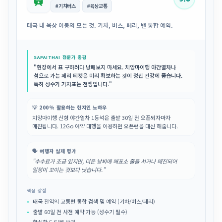
#기차버스
#육상교통
태국 내 육상 이동의 모든 것. 기차, 버스, 페리, 밴 통합 예약.
SAPAITHAI 전문가 총평
"현장에서 표 구하려다 낭패보지 마세요. 치앙마이행 야간열차나
섬으로 가는 페리 티켓은 미리 확보하는 것이 정신 건강에 좋습니다.
특히 성수기 기차표는 전쟁입니다."
💡 200% 활용하는 현지인 노하우
치앙마이행 신형 야간열차 1등석은 출발 30일 전 오픈되자마자
매진됩니다. 12Go 예약 대행을 이용하면 오픈런을 대신 해줍니다.
🗣️ 여행자 실제 평가
"수수료가 조금 있지만, 더운 날씨에 매표소 줄을 서거나 매진되어
일정이 꼬이는 것보다 낫습니다."
핵심 장점
태국 전역의 교통편 통합 검색 및 예약 (기차/버스/페리)
출발 60일 전 사전 예약 가능 (성수기 필수)
확실한 E-티켓 발권