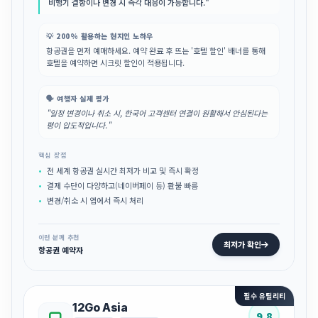
비행기 결항이나 변경 시 즉각 대응이 가능합니다."
💡 200% 활용하는 현지인 노하우
항공권을 먼저 예매하세요. 예약 완료 후 뜨는 '호텔 할인' 배너를 통해
호텔을 예약하면 시크릿 할인이 적용됩니다.
🗣️ 여행자 실제 평가
"일정 변경이나 취소 시, 한국어 고객센터 연결이 원활해서 안심된다는
평이 압도적입니다."
핵심 장점
전 세계 항공권 실시간 최저가 비교 및 즉시 확정
결제 수단이 다양하고(네이버페이 등) 환불 빠름
변경/취소 시 앱에서 즉시 처리
이런 분께 추천
최저가 확인
항공권 예약자
필수 유틸리티
12Go Asia
9.8