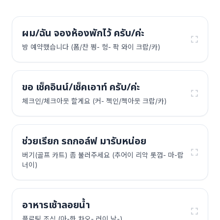
ผม/ฉัน จองห้องพักไว้ ครับ/ค่ะ
방 예약했습니다 (폼/찬 쩡- 헝- 팍 와이 크랍/카)
ขอ เช็คอินน์/เช็คเอาท์ ครับ/ค่ะ
체크인/체크아웃 할게요 (커- 첵인/첵아웃 크랍/카)
ช่วยเรียก รถกอล์ฟ มารับหน่อย
버기(골프 카트) 좀 불러주세요 (추어이 리악 롯껍- 마-랍
너이)
อาหารเช้าลอยน้ำ
플로팅 조식 (아-한 차오- 러이 남-)