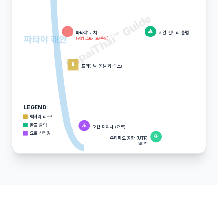
SapaiThai™ Guide
⛳
파타야 비치
시암 컨트리 클럽
파타야 해안
(워킹 스트리트/주의)
R
프라탐낙 (럭셔리 숙소)
LEGEND:
럭셔리 리조트
⚓
골프 클럽
오션 마리나 (요트)
요트 선착장
✈
우타파오 공항 (UTP)
(40분)