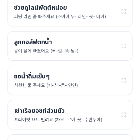
ช่วยดูไลน์พัตต์หน่อย
퍼팅 라인 좀 봐주세요 (추어이 두- 라인- 펏- 너이)
ลูกกอล์ฟตกน้ำ
공이 물에 빠졌어요 (룩-껍- 똑-남-)
ขอน้ำดื่มเย็นๆ
시원한 물 주세요 (커- 남-듬- 옌옌)
เช่าเรือยอชท์ส่วนตัว
프라이빗 요트 빌려요 (차오- 르아-욧- 수안뚜아)