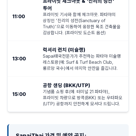
프라이빗 체크아웃 & '진리의 성전'
투어
프라이빗 기사와 함께 체크아웃. 파타야의
11:00
상징인 '진리의 성전(Sanctuary of
Truth)'으로 이동하여 웅장한 목조 건축물을
감상합니다. (프라이빗 도슨트 옵션)
럭셔리 런치 (미슐랭)
Sapai태국전문가가 추천하는 파타야 미슐랭
13:00
레스토랑(예: Surf & Turf Beach Club,
룽르앙 국수)에서 마지막 만찬을 즐깁니다.
공항 샌딩 (BKK/UTP)
기념품 쇼핑 후(예: 터미널 21 파타야),
15:00
프라이빗 차량으로 방콕(BKK) 또는 우타파오
(UTP) 공항까지 안전하게 모셔다 드립니다.
SapaiThai 가격 및 예약 공지: