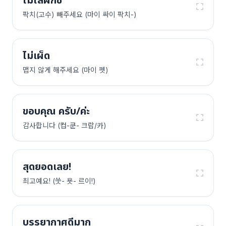
ไม่ใส่ผักชี
팍치(고수) 빼주세요 (마이 싸이 팍치-)
ไม่เผ็ด
맵지 않게 해주세요 (마이 펫)
ขอบคุณ ครับ/ค่ะ
감사합니다 (컵-쿤- 크랍/카)
สุดยอดเลย!
최고예요! (쑷- 욧- 르이!)
บรรยากาศดีมาก