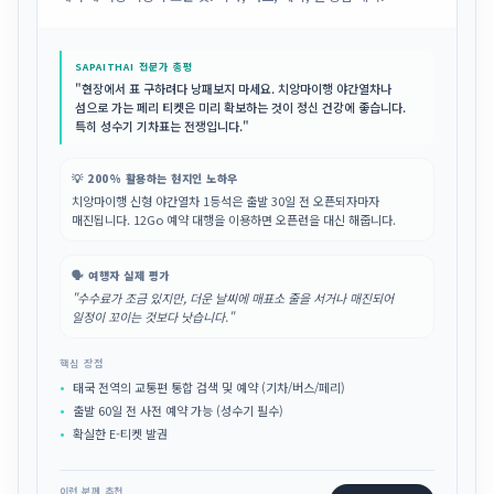
SAPAITHAI 전문가 총평
"현장에서 표 구하려다 낭패보지 마세요. 치앙마이행 야간열차나
섬으로 가는 페리 티켓은 미리 확보하는 것이 정신 건강에 좋습니다.
특히 성수기 기차표는 전쟁입니다."
💡 200% 활용하는 현지인 노하우
치앙마이행 신형 야간열차 1등석은 출발 30일 전 오픈되자마자
매진됩니다. 12Go 예약 대행을 이용하면 오픈런을 대신 해줍니다.
🗣️ 여행자 실제 평가
"수수료가 조금 있지만, 더운 날씨에 매표소 줄을 서거나 매진되어
일정이 꼬이는 것보다 낫습니다."
핵심 장점
태국 전역의 교통편 통합 검색 및 예약 (기차/버스/페리)
출발 60일 전 사전 예약 가능 (성수기 필수)
확실한 E-티켓 발권
이런 분께 추천