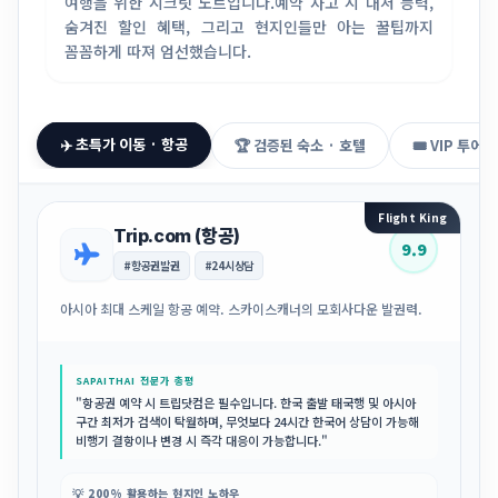
여행을 위한 시크릿 노트입니다.
예약 사고 시 대처 능력,
숨겨진 할인 혜택, 그리고 현지인들만 아는 꿀팁까지
꼼꼼하게 따져 엄선했습니다.
✈️ 초특가 이동 · 항공
🏆 검증된 숙소 · 호텔
🎟️ VIP 투어 
Flight King
Trip.com (항공)
9.9
#항공권발권
#24시상담
아시아 최대 스케일 항공 예약. 스카이스캐너의 모회사다운 발권력.
SAPAITHAI 전문가 총평
"항공권 예약 시 트립닷컴은 필수입니다. 한국 출발 태국행 및 아시아
구간 최저가 검색이 탁월하며, 무엇보다 24시간 한국어 상담이 가능해
비행기 결항이나 변경 시 즉각 대응이 가능합니다."
💡 200% 활용하는 현지인 노하우