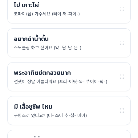
ไป เกาะไผ่
코파이(섬) 가주세요 (빠이 꺼-파이-)
อยากดำน้ำตื้น
스노클링 하고 싶어요 (약- 담-남-뜬-)
พระอาทิตย์ตกสวยมาก
선셋이 정말 아름다워요 (프라-아팃-똑- 쑤어이-막-)
มี เสื้อชูชีพ ไหม
구명조끼 있나요? (미- 쓰아 추-칩- 마이)