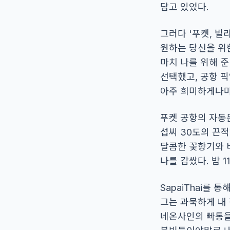
담고 있었다.
그러다 '푸켓, 빌
원하는 당신을 위한
마치 나를 위해 
선택했고, 공항 픽
아주 희미하게나마
푸켓 공항의 자동문
섭씨 30도의 끈
달콤한 꽃향기와 
나를 감쌌다. 밤 
SapaiThai를 
그는 과묵하게 내 
네온사인의 빠통을 