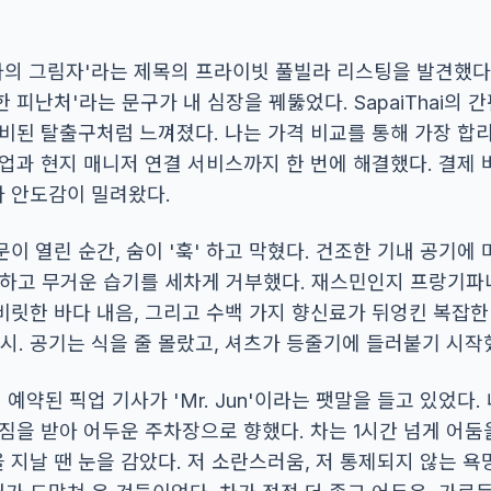
라의 그림자'라는 제목의 프라이빗 풀빌라 리스팅을 발견했다
 피난처'라는 문구가 내 심장을 꿰뚫었다. SapaiThai의 
준비된 탈출구처럼 느껴졌다. 나는 가격 비교를 통해 가장 합
업과 현지 매니저 연결 서비스까지 한 번에 해결했다. 결제 
 안도감이 밀려왔다.
이 열린 순간, 숨이 '훅' 하고 막혔다. 건조한 기내 공기에
적하고 무거운 습기를 세차게 거부했다. 재스민인지 프랑기파
비릿한 바다 내음, 그리고 수백 가지 향신료가 뒤엉킨 복잡
11시. 공기는 식을 줄 몰랐고, 셔츠가 등줄기에 들러붙기 시작
통해 예약된 픽업 기사가 'Mr. Jun'이라는 팻말을 들고 있었다
짐을 받아 어두운 주차장으로 향했다. 차는 1시간 넘게 어둠
지날 땐 눈을 감았다. 저 소란스러움, 저 통제되지 않는 욕