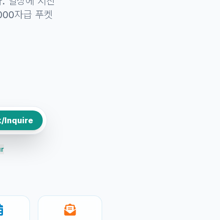
. 일상에 지친
000자급 푸켓
/Inquire
ur