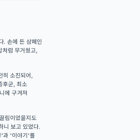
. 손에 든 샴페인
납처럼 무거웠고,
전히 소진되어,
증후군, 최소
머니에 구겨져
 이끌림이었을지도
멍하니 보고 있었다.
'과 '이야기'를