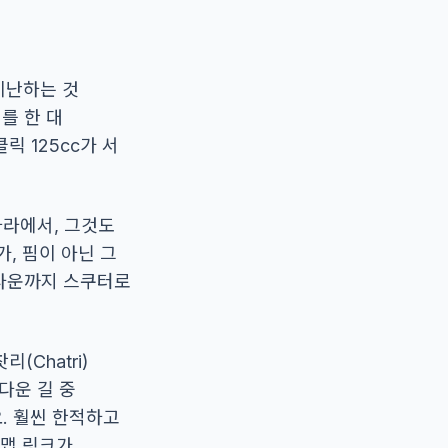
 비난하는 것
를 한 대
릭 125cc가 서
나라에서, 그것도
가, 핌이 아닌 그
드타운까지 스쿠터로
(Chatri)
다운 길 중
. 훨씬 한적하고
 맵 링크가