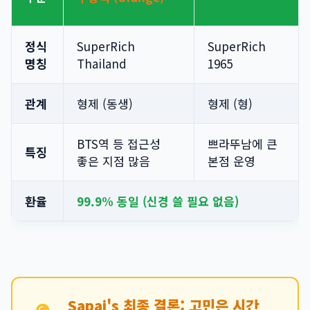
(Green)
정식
SuperRich
SuperRich
명칭
Thailand
1965
관계
형제 (동생)
형제 (형)
BTS역 등 접근성
쁘라뚜남에 큰
특징
좋은 지점 많음
본점 운영
환율
99.9% 동일 (신경 쓸 필요 없음)
Sapai's 최종 결론: 고민은 시간