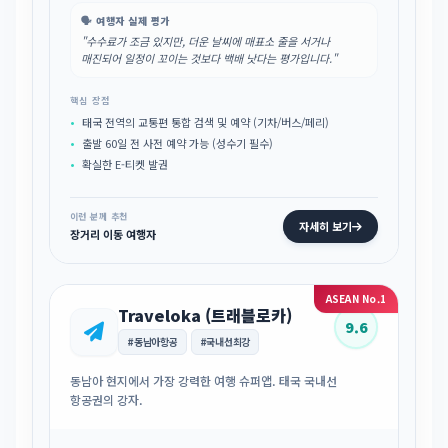
🗣️ 여행자 실제 평가
"수수료가 조금 있지만, 더운 날씨에 매표소 줄을 서거나
매진되어 일정이 꼬이는 것보다 백배 낫다는 평가입니다."
핵심 장점
태국 전역의 교통편 통합 검색 및 예약 (기차/버스/페리)
출발 60일 전 사전 예약 가능 (성수기 필수)
확실한 E-티켓 발권
이런 분께 추천
자세히 보기
장거리 이동 여행자
ASEAN No.1
Traveloka (트래블로카)
9.6
#동남아항공
#국내선최강
동남아 현지에서 가장 강력한 여행 슈퍼앱. 태국 국내선
항공권의 강자.