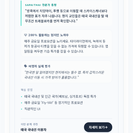
SAPAITHAI 전문가 총평
"방콕에서 치앙마이, 푸켓 등으로 이동할 때 스카이스캐너보다
저렴한 표가 자주 나옵니다. 현지 교민들은 태국 국내선을 탈 때
무조건 트래블로카를 먼저 확인합니다."
💡 200% 활용하는 현지인 노하우
매주 금요일 프로모션을 노리세요. 타이라이언에어, 녹에어 등
저가 항공사 티켓을 믿을 수 없는 가격에 득템할 수 있습니다. 앱
알림을 켜두면 기습 특가를 잡을 수 있습니다.
🗣️ 여행자 실제 평가
"한국엔 덜 알려졌지만 현지에서는 필수 앱. 특히 갑작스러운
국내선 이동 시 가격 방어가 훌륭합니다."
핵심 장점
태국 국내선 및 인근 국가(베트남, 싱가포르) 독점 특가
매주 금요일 'Fly-YAY' 등 정기적인 프로모션
직관적인 UI
이런 분께 추천
자세히 보기
태국 국내선 이용자