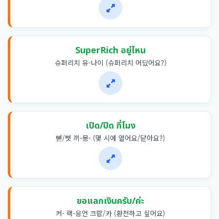
SuperRich อยู่ไหน
슈퍼리치 유-나이 (슈퍼리치 어딨어요?)
เปิด/ปิด กี่โมง
뻗/삣 끼-몽- (몇 시에 열어요/닫아요?)
ขอแลกเงินครับ/ค่ะ
커- 랙-응언 크랍/카 (환전하고 싶어요)