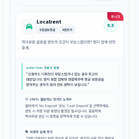
유니크
Localrent
9.5
#현금보증금
#렌트카
까다로운 글로벌 렌트카 조건이 부담스럽다면? 현지 업체 안전
중개.
SAPAITHAI 전문가 총평
"신용카드 디파짓이 부담스럽거나 없는 경우 최고의
대안입니다. 현지 로컬 업체와 연결해주며 현금 보증금을
받아주는 경우가 많아 렌트 문턱이 낮습니다."
💡 200% 활용하는 현지인 노하우
필터에서 'No Deposit' 또는 'Cash Deposit'을 선택하세요.
렌트 시 차량 외관 동영상 촬영은 필수입니다. 꼼꼼하게
찍어두면 반납 시 분쟁을 완벽하게 피할 수 있습니다.
🗣️ 여행자 실제 평가
"대형 업체보다 차량 연식은 좀 되지만, 복잡한 서류 없이 쿨하게