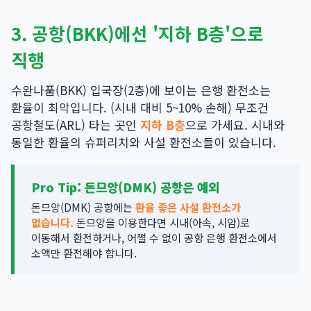
3. 공항(BKK)에선 '지하 B층'으로
직행
수완나품(BKK) 입국장(2층)에 보이는 은행 환전소는
환율이 최악입니다. (시내 대비 5~10% 손해) 무조건
공항철도(ARL) 타는 곳인
지하 B층
으로 가세요. 시내와
동일한 환율의 슈퍼리치와 사설 환전소들이 있습니다.
Pro Tip:
돈므앙(DMK) 공항은 예외
돈므앙(DMK) 공항에는
환율 좋은 사설 환전소가
없습니다.
돈므앙을 이용한다면 시내(아속, 시암)로
이동해서 환전하거나, 어쩔 수 없이 공항 은행 환전소에서
소액만 환전해야 합니다.