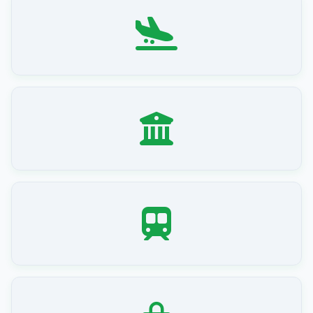
수완나품 공항 (B층)
쁘라뚜남 본점
BTS 아속(Asok)역