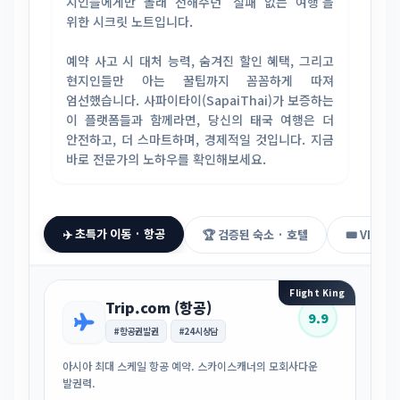
지인들에게만 몰래 전해주던 '실패 없는 여행'을
위한 시크릿 노트입니다.
예약 사고 시 대처 능력, 숨겨진 할인 혜택, 그리고
현지인들만 아는 꿀팁까지 꼼꼼하게 따져
엄선했습니다. 사파이타이(SapaiThai)가 보증하는
이 플랫폼들과 함께라면, 당신의 태국 여행은 더
안전하고, 더 스마트하며, 경제적일 것입니다. 지금
바로 전문가의 노하우를 확인해보세요.
✈️ 초특가 이동 · 항공
🏆 검증된 숙소 · 호텔
🎟️ VIP 
Flight King
Trip.com (항공)
9.9
#항공권발권
#24시상담
아시아 최대 스케일 항공 예약. 스카이스캐너의 모회사다운
발권력.