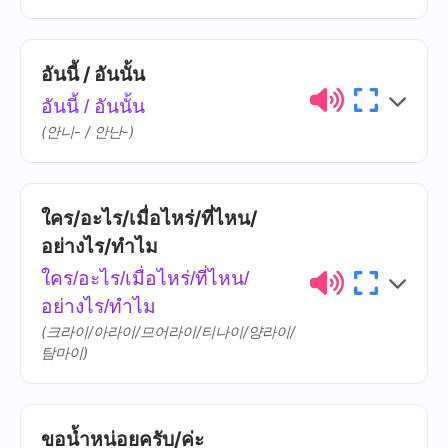
อะไร
à-rai
อันนี้ / อันนั้น
ไทย
การออกเสียง
ความหมาย
อันนี้ / อันนั้น
ใช่
châi
(안니- / 안난-)
ไม่ใช่
mâi châi
ใคร/อะไร/เมื่อไหร่/ที่ไหน/
ไทย
การออกเสียง
ความหมาย
อย่างไร/ทำไม
อันนี้
an-níi
ใคร/อะไร/เมื่อไหร่/ที่ไหน/
อย่างไร/ทำไม
อันนั้น
an-nán
(크라이/아라이/므어라이/티나이/양라이/
탐마이)
ขอน้ำหน่อยครับ/ค่ะ
ไทย
การออกเสียง
ความหมาย