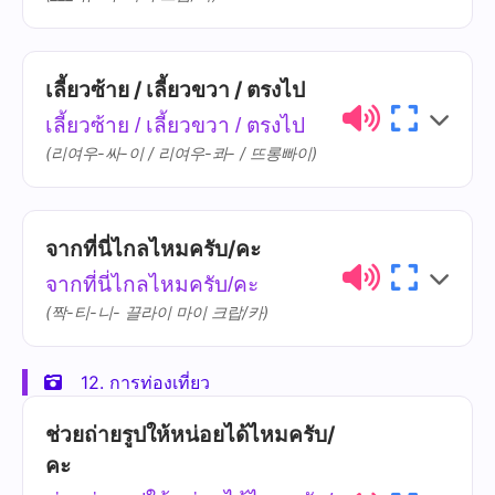
กระเป๋า
grà-bpǎo
เลี้ยวซ้าย / เลี้ยวขวา / ตรงไป
ไทย
การออกเสียง
ความหมาย
เลี้ยวซ้าย / เลี้ยวขวา / ตรงไป
อยู่
yùu
(리여우-싸-이 / 리여우-콰- / 뜨롱빠이)
ที่ไหน
thîi-nǎi
จากที่นี่ไกลไหมครับ/คะ
ไทย
การออกเสียง
ความหมาย
จากที่นี่ไกลไหมครับ/คะ
เลี้ยวซ้าย
líaw-sáai
(짝-티-니- 끌라이 마이 크랍/카)
เลี้ยวขวา
líaw-khwǎa
12. การท่องเที่ยว
ไทย
การออกเสียง
ความหมาย
ตรงไป
dtrong-bpai
ช่วยถ่ายรูปให้หน่อยได้ไหมครับ/
คะ
จากที่นี่
jàak thîi-nîi