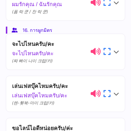
ผมรักคุณ / ฉันรักคุณ
สนุก
sa-nùk
(폼 락 쿤 / 찬 락 쿤)
16. การผูกมิตร
ไทย
การออกเสียง
ความหมาย
จะไปไหนครับ/คะ
รัก
rák
จะไปไหนครับ/คะ
(짜 빠이 나이 크랍/카)
เล่นเฟสบุ๊คไหมครับ/คะ
ไทย
การออกเสียง
ความหมาย
เล่นเฟสบุ๊คไหมครับ/คะ
จะไป
jà bpai
(렌-휏북-마이 크랍/카)
ไหน
nǎi
ขอไลน์ไอดีหน่อยครับ/ค่ะ
ไทย
การออกเสียง
ความหมาย