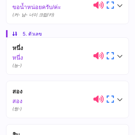
ขอน้ำหน่อยครับ/ค่ะ
(커- 남- 너이 크랍/카)
5. ตัวเลข
ไทย
การออกเสียง
ความหมาย
หนึ่ง
ขอ
khǎw
หนึ่ง
(능-)
น้ำ
náam
หน่อย
nòi
สอง
ไทย
การออกเสียง
ความหมาย
สอง
(썽-)
สิบ