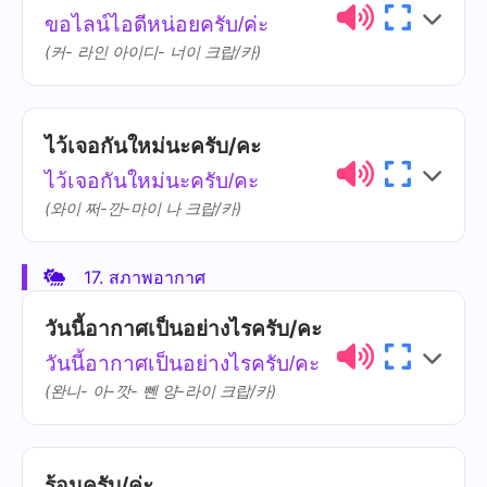
ขอไลน์ไอดีหน่อยครับ/ค่ะ
💡
เคล็ดลับวัฒนธรรม!
เล่น
lên
(커- 라인 아이디- 너이 크랍/카)
ในประเทศไทย 'จะไปไหน' มักใช้เป็นคำ
ทักทายทั่วไป ไม่จำเป็นต้องตอบอย่าง
เฟสบุ๊ค
facebook
ละเอียดก็ได้
ไว้เจอกันใหม่นะครับ/คะ
ไทย
การออกเสียง
ความหมาย
ไว้เจอกันใหม่นะครับ/คะ
ไลน์ไอดี
LINE ID
(와이 쩌-깐-마이 나 크랍/카)
17. สภาพอากาศ
ไทย
การออกเสียง
ความหมาย
วันนี้อากาศเป็นอย่างไรครับ/คะ
ไว้เจอกัน
wái joe-gan
วันนี้อากาศเป็นอย่างไรครับ/คะ
(완니- 아-깟- 뻰 양-라이 크랍/카)
ใหม่
mài
ร้อนครับ/ค่ะ