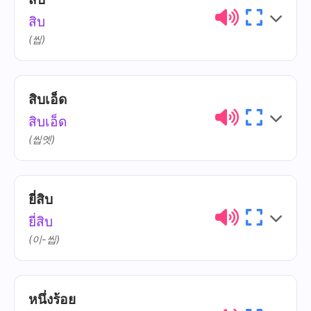
ไทย
การออกเสียง
ความหมาย
สิบ
(씹)
สิบเอ็ด
ไทย
การออกเสียง
ความหมาย
สิบเอ็ด
(씹엣)
ยี่สิบ
ไทย
การออกเสียง
ความหมาย
ยี่สิบ
เอ็ด
èt
(이-씹)
หนึ่งร้อย
ไทย
การออกเสียง
ความหมาย