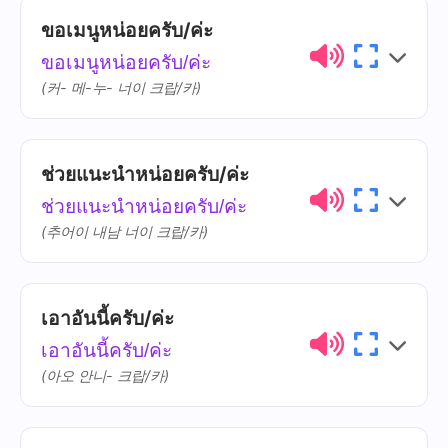
ไทย
การออกเสียง
ความหมาย
ขอเมนูหน่อยครับ/ค่ะ
ปิด
bpìt
ขอเมนูหน่อยครับ/ค่ะ
(커- 메-누- 너이 크랍/카)
กี่โมง
gìi-moong
ช่วยแนะนำหน่อยครับ/ค่ะ
ไทย
การออกเสียง
ความหมาย
ช่วยแนะนำหน่อยครับ/ค่ะ
เมนู
mee-nuu
(추어이 내남 너이 크랍/카)
เอาอันนี้ครับ/ค่ะ
ไทย
การออกเสียง
ความหมาย
เอาอันนี้ครับ/ค่ะ
แนะนำ
náe-nam
(아오 안니- 크랍/카)