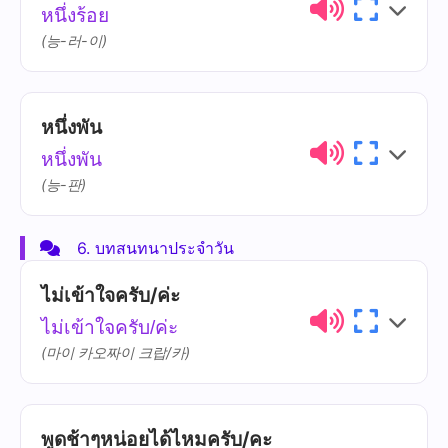
หนึ่งร้อย
ยี่
yîi
(능-러-이)
หนึ่งพัน
ไทย
การออกเสียง
ความหมาย
หนึ่งพัน
ร้อย
ráwy
(능-판)
6. บทสนทนาประจำวัน
ไทย
การออกเสียง
ความหมาย
ไม่เข้าใจครับ/ค่ะ
พัน
phan
ไม่เข้าใจครับ/ค่ะ
(마이 카오짜이 크랍/카)
พูดช้าๆหน่อยได้ไหมครับ/คะ
ไทย
การออกเสียง
ความหมาย