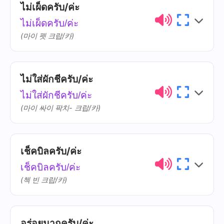
ไม่เผ็ดครับ/ค่ะ
ไทย
การออกเสียง
ความหมาย
ไม่เผ็ดครับ/ค่ะ
เอา
ao
(마이 펫 크랍/카)
ไม่ใส่ผักชีครับ/ค่ะ
ไทย
การออกเสียง
ความหมาย
ไม่ใส่ผักชีครับ/ค่ะ
ไม่
mâi
(마이 싸이 팍치- 크랍/카)
เผ็ด
phèt
เช็คบิลครับ/ค่ะ
ไทย
การออกเสียง
ความหมาย
เช็คบิลครับ/ค่ะ
ไม่ใส่
mâi sài
(첵 빈 크랍/카)
ผักชี
phàk-chii
อร่อยมากครับ/ค่ะ