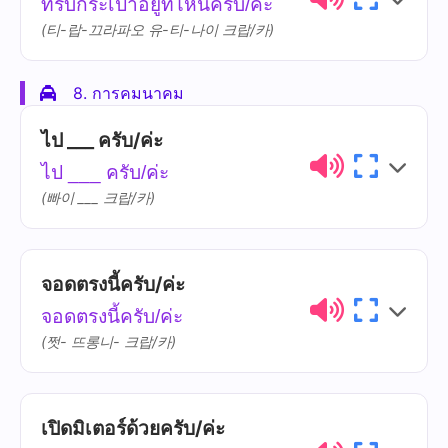
หมาย
ที่รับกระเป๋าอยู่ที่ไหนครับ/คะ
(티-랍-끄라파오 유-티-나이 크랍/카)
ประตูขึ้น
bpra-dtuu khêun-
เครื่อง
khrêuang
8. การคมนาคม
ไทย
การออกเสียง
ความหมาย
ไป ___ ครับ/ค่ะ
ที่รับกระเป๋า
thîi-ráp gra-bpǎo
ไป ___ ครับ/ค่ะ
(빠이 ___ 크랍/카)
จอดตรงนี้ครับ/ค่ะ
ไทย
การออกเสียง
ความหมาย
จอดตรงนี้ครับ/ค่ะ
ไป
bpai
(쩟- 뜨롱니- 크랍/카)
เปิดมิเตอร์ด้วยครับ/ค่ะ
ไทย
การออกเสียง
ความหมาย