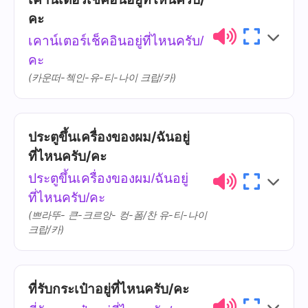
คะ
ห้องน้ำ
hâwng-náam
เคาน์เตอร์เช็คอินอยู่ที่ไหนครับ/
อยู่
yùu
คะ
(카운떠-첵인-유-티-나이 크랍/카)
ที่ไหน
thîi-nǎi
ประตูขึ้นเครื่องของผม/ฉันอยู่
ความ
ไทย
การออกเสียง
ที่ไหนครับ/คะ
หมาย
ประตูขึ้นเครื่องของผม/ฉันอยู่
เคาน์เตอร์เช็ค
khao-dtôe
ที่ไหนครับ/คะ
อิน
chek-in
(쁘라뚜- 큰-크르앙- 컹-폼/찬 유-티-나이
크랍/카)
ที่รับกระเป๋าอยู่ที่ไหนครับ/คะ
ความ
ไทย
การออกเสียง