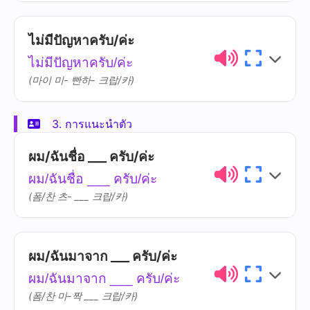
💡
เคล็ดลับวัฒนธรรม!
ไม่มีปัญหาครับ/ค่ะ
ไทย
การออกเสียง
ความหมาย
สุดยอดวลีประจำชาติ! เป็นประโยควิเศษที่
ไม่มีปัญหาครับ/ค่ะ
ใช้ได้แทบทุกสถานการณ์ ไม่ว่าจะขอบคุณ
ขอ
khǎw
(마이 미- 빤하- 크랍/카)
ขอโทษ หรือปฏิเสธ
โทษ
thôot
3. การแนะนำตัว
ไทย
การออกเสียง
ความหมาย
ผม/ฉันชื่อ ___ ครับ/ค่ะ
ไม่มี
mâi-mii
ผม/ฉันชื่อ ___ ครับ/ค่ะ
(폼/찬 츠- ___ 크랍/카)
ปัญหา
bpan-hǎa
ผม/ฉันมาจาก ___ ครับ/ค่ะ
ไทย
การออกเสียง
ความหมาย
ผม/ฉันมาจาก ___ ครับ/ค่ะ
ผม/ฉัน
phǒm/chǎn
(폼/찬 마-짝 ___ 크랍/카)