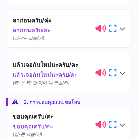
ลาก่อนครับ/ค่ะ
ไทย
การออกเสียง
ความหมาย
ลาก่อนครับ/ค่ะ
แล้ว
láew
(라-껀- 크랍/카)
คุณล่ะ
khun-lâ
แล้วเจอกันใหม่นะครับ/คะ
ไทย
การออกเสียง
ความหมาย
แล้วเจอกันใหม่นะครับ/คะ
ลา
laa
(래-우 쩌-깐 마이 나 크랍/카)
ก่อน
gàwn
2. การขอบคุณและขอโทษ
ไทย
การออกเสียง
ความหมาย
ขอบคุณครับ/ค่ะ
💡
เคล็ดลับวัฒนธรรม!
เจอกัน
joe-gan
ขอบคุณครับ/ค่ะ
คำว่า 'ลาก่อน' ให้ความรู้สึกเหมือนการ
(컵-쿤 크랍/카)