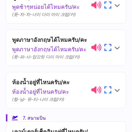
พูดช้าๆหน่อยได้ไหมครับ/คะ
ไม่
mâi
(풋-차-차-너이 다이 마이 크랍/카)
เข้าใจ
khâo-jai
พูดภาษาอังกฤษได้ไหมครับ/คะ
ไทย
การออกเสียง
ความหมาย
พูดภาษาอังกฤษได้ไหมครับ/คะ
พูด
phûut
(풋-파-사-앙끄릿 다이 마이 크랍/카)
ช้าๆ
cháa-cháa
ห้องน้ำอยู่ที่ไหนครับ/คะ
ความ
ไทย
การออกเสียง
หมาย
ห้องน้ำอยู่ที่ไหนครับ/คะ
(헝-남- 유-티-나이 크랍/카)
ภาษา
phaa-sǎa ang-
อังกฤษ
grìt
7. สนามบิน
ไทย
การออกเสียง
ความหมาย
เคาน์เตอร์เช็คอินอยู่ที่ไหนครับ/