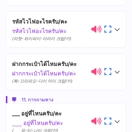
รหัสไวไฟอะไรครับ/คะ
ไทย
การออกเสียง
ความหมาย
รหัสไวไฟอะไรครับ/คะ
จองไว้
jawng-wái
(라핫-와이파이-아라이 크랍/카)
ฝากกระเป๋าได้ไหมครับ/คะ
ไทย
การออกเสียง
ความหมาย
ฝากกระเป๋าได้ไหมครับ/คะ
รหัส
rà-hàt
(퐉-끄라파오-다이 마이 크랍/카)
11. การถามทาง
ไทย
การออกเสียง
ความหมาย
___ อยู่ที่ไหนครับ/คะ
ฝาก
fàak
___ อยู่ที่ไหนครับ/คะ
(___ 유-티-나이 크랍/카)