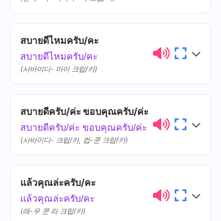
ครับ/ค่ะ
krap/kha
สบายดีไหมครับ/คะ
ไทย
การออกเสียง
ความหมาย
สบายดีไหมครับ/คะ
💡
เคล็ดลับวัฒนธรรม!
ยินดี
yin-dii
(사바이디- 마이 크랍/카)
ลองทำพร้อมกับ 'ไหว้' ซึ่งเป็นการทักทาย
แบบไทย การพนมมือและก้มศีรษะจะแสดง
ที่ได้
thii-dâi
ความเคารพมากขึ้น
สบายดีครับ/ค่ะ ขอบคุณครับ/ค่ะ
ไทย
การออกเสียง
ความหมาย
รู้จัก
rúu-jàk
สบายดีครับ/ค่ะ ขอบคุณครับ/ค่ะ
สบายดี
sa-baai-dii
(사바이디- 크랍/카, 컵-쿤 크랍/카)
ไหม
mái
แล้วคุณล่ะครับ/คะ
ไทย
การออกเสียง
ความหมาย
แล้วคุณล่ะครับ/คะ
ขอบคุณ
khàwp-khun
(래-우 쿤 라 크랍/카)