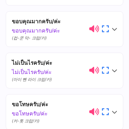
จากลาถาวร จึงไม่ค่อยใช้กัน ส่วนใหญ่จะ
ใหม่
mài
ใช้ 'โชคดี' หรือ 'แล้วเจอกันใหม่' แทน
ขอบคุณมากครับ/ค่ะ
ไทย
การออกเสียง
ความหมาย
ขอบคุณมากครับ/ค่ะ
ขอบคุณ
khàwp-khun
(컵-쿤 막- 크랍/카)
ไม่เป็นไรครับ/ค่ะ
ไทย
การออกเสียง
ความหมาย
ไม่เป็นไรครับ/ค่ะ
มาก
mâak
(마이 뻰 라이 크랍/카)
ขอโทษครับ/ค่ะ
ไทย
การออกเสียง
ความหมาย
ขอโทษครับ/ค่ะ
ไม่เป็นไร
mâi-bpen-rai
(커-톳 크랍/카)