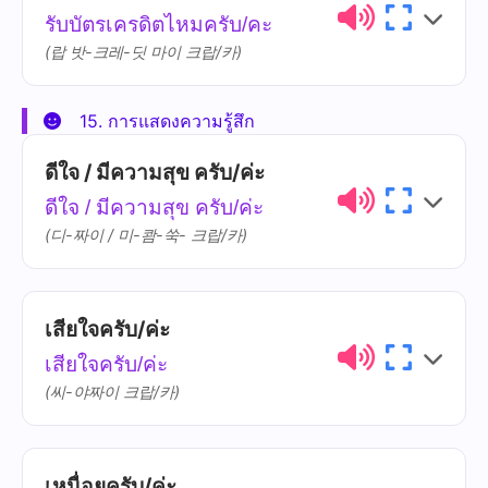
รับบัตรเครดิตไหมครับ/คะ
สี
sǐi
(랍 밧-크레-딧 마이 크랍/카)
อื่น
èun
15. การแสดงความรู้สึก
ไทย
การออกเสียง
ความหมาย
ดีใจ / มีความสุข ครับ/ค่ะ
รับ
ráp
ดีใจ / มีความสุข ครับ/ค่ะ
(디-짜이 / 미-쾀-쑥- 크랍/카)
บัตรเครดิต
bàt-khree-dìt
เสียใจครับ/ค่ะ
ไทย
การออกเสียง
ความหมาย
เสียใจครับ/ค่ะ
ดีใจ
dii-jai
(씨-야짜이 크랍/카)
มีความสุข
mii-khwaam-sùk
เหนื่อยครับ/ค่ะ