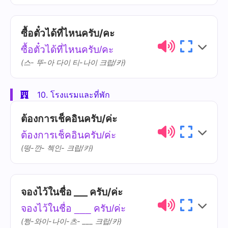
ซื้อตั๋วได้ที่ไหนครับ/คะ
ความ
ไทย
การออกเสียง
หมาย
ซื้อตั๋วได้ที่ไหนครับ/คะ
(스- 뚜-아 다이 티-나이 크랍/카)
สถานี
sa-thǎa-nii rót-fai-
รถไฟฟ้า
fáa
10. โรงแรมและที่พัก
ไทย
การออกเสียง
ความหมาย
ใกล้ที่สุด
glâi-thîi-sùt
ต้องการเช็คอินครับ/ค่ะ
ซื้อ
séuu
ต้องการเช็คอินครับ/ค่ะ
(떵-깐- 첵인- 크랍/카)
ตั๋ว
dtǔa
จองไว้ในชื่อ ___ ครับ/ค่ะ
ไทย
การออกเสียง
ความหมาย
จองไว้ในชื่อ ___ ครับ/ค่ะ
ต้องการ
dtâwng-gaan
(쩡-와이-나이-츠- ___ 크랍/카)