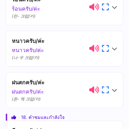
ไทย
การออกเสียง
ความหมาย
ร้อนครับ/ค่ะ
วันนี้
wan-níi
(런- 크랍/카)
อากาศ
aa-gàat
หนาวครับ/ค่ะ
ไทย
การออกเสียง
ความหมาย
หนาวครับ/ค่ะ
ร้อน
ráwn
(나-우 크랍/카)
ฝนตกครับ/ค่ะ
ไทย
การออกเสียง
ความหมาย
ฝนตกครับ/ค่ะ
หนาว
nǎao
(폰- 똑 크랍/카)
18. คำชมและกำลังใจ
ไทย
การออกเสียง
ความหมาย