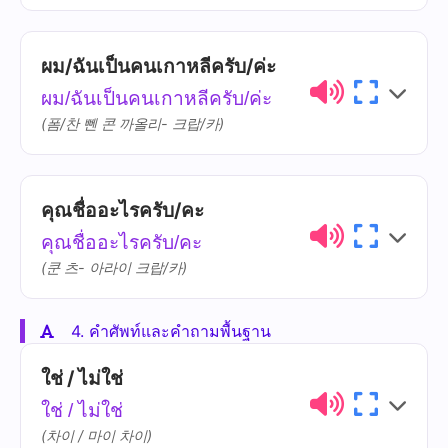
ชื่อ
chêu
ผม/ฉันเป็นคนเกาหลีครับ/ค่ะ
ไทย
การออกเสียง
ความหมาย
ผม/ฉันเป็นคนเกาหลีครับ/ค่ะ
มาจาก
maa-jàak
(폼/찬 뻰 콘 까올리- 크랍/카)
คุณชื่ออะไรครับ/คะ
ไทย
การออกเสียง
ความหมาย
คุณชื่ออะไรครับ/คะ
เป็น
bpen
(쿤 츠- 아라이 크랍/카)
คน
khon
4. คำศัพท์และคำถามพื้นฐาน
ไทย
การออกเสียง
ความหมาย
เกาหลี
gao-lǐi
ใช่ / ไม่ใช่
คุณ
khun
ใช่ / ไม่ใช่
(차이 / 마이 차이)