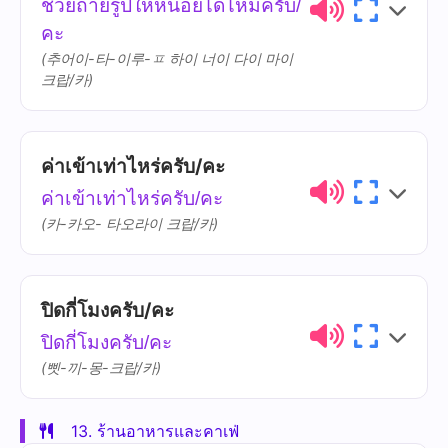
ช่วยถ่ายรูปให้หน่อยได้ไหมครับ/
ไกล
glai
คะ
(추어이-타-이루-ㅍ 하이 너이 다이 마이
크랍/카)
ค่าเข้าเท่าไหร่ครับ/คะ
ไทย
การออกเสียง
ความหมาย
ค่าเข้าเท่าไหร่ครับ/คะ
ถ่ายรูป
thài-rûup
(카-카오- 타오라이 크랍/카)
ให้
hâi
ปิดกี่โมงครับ/คะ
ไทย
การออกเสียง
ความหมาย
ปิดกี่โมงครับ/คะ
ค่าเข้า
khâa-khâo
(삣-끼-몽-크랍/카)
13. ร้านอาหารและคาเฟ่