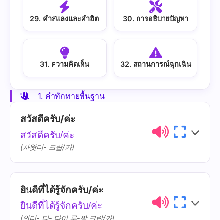
29. คำสแลงและคำฮิต
30. การอธิบายปัญหา
31. ความคิดเห็น
32. สถานการณ์ฉุกเฉิน
1. คำทักทายพื้นฐาน
สวัสดีครับ/ค่ะ
สวัสดีครับ/ค่ะ
(사왓디- 크랍/카)
ยินดีที่ได้รู้จักครับ/ค่ะ
ไทย
การออกเสียง
ความหมาย
ยินดีที่ได้รู้จักครับ/ค่ะ
สวัสดี
sa-wat-dii
(인디- 티- 다이 루-짝 크랍/카)