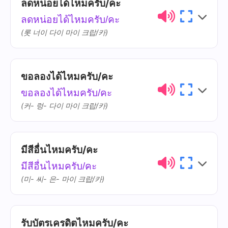
ลดหน่อยได้ไหมครับ/คะ
ไทย
การออกเสียง
ความหมาย
ลดหน่อยได้ไหมครับ/คะ
แพง
phaeng
(롯 너이 다이 마이 크랍/카)
เกินไป
gern-bpai
ขอลองได้ไหมครับ/คะ
ไทย
การออกเสียง
ความหมาย
ขอลองได้ไหมครับ/คะ
ลด
lót
(커- 렁- 다이 마이 크랍/카)
มีสีอื่นไหมครับ/คะ
ไทย
การออกเสียง
ความหมาย
มีสีอื่นไหมครับ/คะ
ลอง
lawng
(미- 씨- 은- 마이 크랍/카)
รับบัตรเครดิตไหมครับ/คะ
ไทย
การออกเสียง
ความหมาย