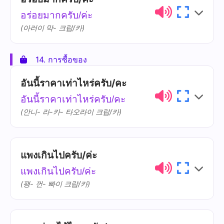
ไทย
การออกเสียง
ความหมาย
อร่อยมากครับ/ค่ะ
เช็คบิล
chék bin
(아러이 막- 크랍/카)
14. การซื้อของ
ไทย
การออกเสียง
ความหมาย
อันนี้ราคาเท่าไหร่ครับ/คะ
อร่อย
à-ròi
อันนี้ราคาเท่าไหร่ครับ/คะ
(안니- 라-카- 타오라이 크랍/카)
แพงเกินไปครับ/ค่ะ
ไทย
การออกเสียง
ความหมาย
แพงเกินไปครับ/ค่ะ
ราคา
raa-khaa
(팽- 껀- 빠이 크랍/카)
เท่าไหร่
thâo-rài