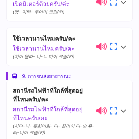
เปิดมิเตอร์ด้วยครับ/ค่ะ
จอด
jàwt
(뻣- 미터- 두어이 크랍/카)
ตรงนี้
dtrong-níi
ใช้เวลานานไหมครับ/คะ
ไทย
การออกเสียง
ความหมาย
ใช้เวลานานไหมครับ/คะ
เปิด
bpèrt
(차이 웰라- 나-ㄴ 마이 크랍/카)
มิเตอร์
mí-dtôe
9. การขนส่งสาธารณะ
ไทย
การออกเสียง
ความหมาย
สถานีรถไฟฟ้าที่ใกล้ที่สุดอยู่
ที่ไหนครับ/คะ
ใช้เวลา
chái wee-laa
สถานีรถไฟฟ้าที่ใกล้ที่สุดอยู่
นาน
naan
ที่ไหนครับ/คะ
(사타-니- 롯화이화- 티- 끌라이 티-숫 유-
티-나이 크랍/카)