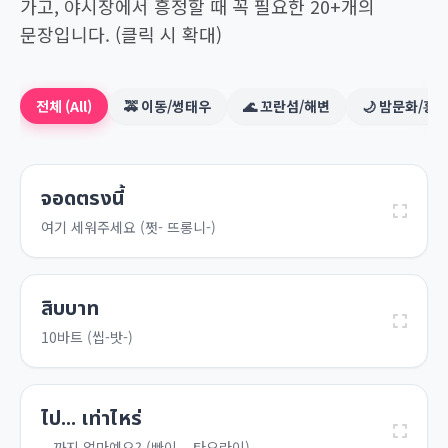
가고, 야시장에서 흥정할 때 꼭 필요한 20+개의
문장입니다. (클릭 시 확대)
전체 (All)
🚕 이동/썽태우
🌊 꼬란섬/해변
🌙 밤문화/흥
จอดตรงนี้
여기 세워주세요 (쩟- 뜨롱니-)
สิบบาท
10바트 (씹-밧-)
ไป... เท่าไหร่
...까지 얼마예요? (빠이... 타오라이)