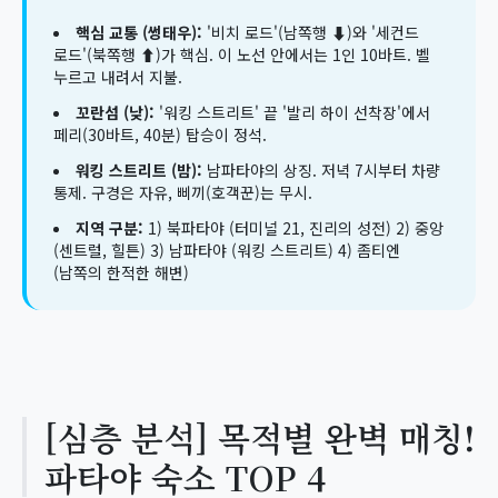
핵심 교통 (썽태우):
'비치 로드'(남쪽행 ⬇)와 '세컨드
로드'(북쪽행 ⬆)가 핵심. 이 노선 안에서는 1인 10바트. 벨
누르고 내려서 지불.
꼬란섬 (낮):
'워킹 스트리트' 끝 '발리 하이 선착장'에서
페리(30바트, 40분) 탑승이 정석.
워킹 스트리트 (밤):
남파타야의 상징. 저녁 7시부터 차량
통제. 구경은 자유, 삐끼(호객꾼)는 무시.
지역 구분:
1) 북파타야 (터미널 21, 진리의 성전) 2) 중앙
(센트럴, 힐튼) 3) 남파타야 (워킹 스트리트) 4) 좀티엔
(남쪽의 한적한 해변)
[심층 분석] 목적별 완벽 매칭!
파타야 숙소 TOP 4