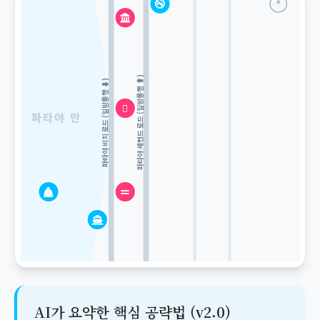


파타야 세컨드 로드 (일방통행 ⬆)
파타야 비치 로드 (일방통행 ⬇)

파타야 만



AI가 요약한 핵심 공략법 (v2.0)