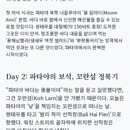
첫 저녁 식사는 파타야 북쪽 나끌루아의 '뭄 알러이(Moom
Aroi)' 본점. 바다 바로 옆에서 신선한 해산물을 즐길 수 있는
로컬 맛집이다. 썽태우를 대절해(약 150바트 흥정) 도착한
그곳은 이미 만석. 짭조름한 바다 내음을 맡으며 먹는
'꿍채남쁠라(생새우 액젓 샐러드)'와 '뿌팟퐁커리'는 방콕에서
먹던 것과는 또 다른 맛이었다. 파타야에서의 완벽한
시작이었다.
Day 2: 파타야의 보석, 꼬란섬 정복기
"파타야 바다는 똥물이야"라는 말을 듣고 실망했다면,
그건 꼬란섬(Koh Larn)을 안 가봤기 때문이다. 오늘은
파타야의 '낮'을 책임지는 꼬란섬으로 떠나는 날.
썽태우를 타고 '발리 하이 선착장(Bali Hai Pier)'으로
향했다. 워킹 스트리트 끝자락에 위치한 선착장은