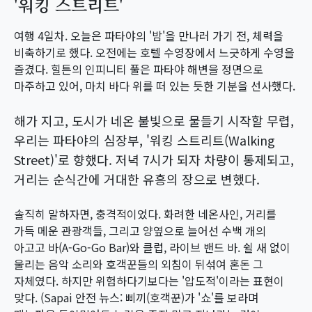
'워킹 스트리트'
여행 4일차. 오늘은 파타야의 '밤'을 만나러 가기 전, 체력을
비축하기로 했다. 오전에는 호텔 수영장에서 느긋하게 수영을
즐겼다. 힐튼의 인피니티 풀은 파타야 해변을 정면으로
마주하고 있어, 마치 바다 위를 떠 있는 듯한 기분을 선사했다.
해가 지고, 도시가 네온 불빛으로 물들기 시작할 무렵,
우리는 파타야의 심장부, '워킹 스트리트(Walking
Street)'로 향했다. 저녁 7시가 되자 차량이 통제되고,
거리는 순식간에 거대한 유흥의 장으로 변했다.
솔직히 말하자면, 충격적이었다. 화려한 네온사인, 거리를
가득 메운 관광객들, 그리고 양옆으로 늘어선 수백 개의
아고고 바(A-Go-Go Bar)와 클럽, 라이브 밴드 바. 쉴 새 없이
울리는 음악 소리와 호객꾼들의 외침이 뒤섞여 혼돈 그
자체였다. 하지만 위험하다기보다는 '압도적'이라는 표현이
맞다. (Sapai 안전 뉴스: 삐끼(호객꾼)가 '쇼'를 보라며