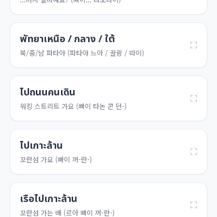
พัทยาเหนือ / กลาง / ใต้
북/중/남 파타야 (파타야 느아 / 끌랑 / 따이)
ไปถนนคนเดิน
워킹 스트리트 가요 (빠이 타논 콘 던-)
ไปเกาะล้าน
꼬란섬 가요 (빠이 꺼-란-)
เรือไปเกาะล้าน
꼬란섬 가는 배 (르아 빠이 꺼-란-)