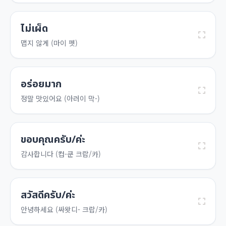
ไม่เผ็ด
맵지 않게 (마이 펫)
อร่อยมาก
정말 맛있어요 (아러이 막-)
ขอบคุณครับ/ค่ะ
감사합니다 (컵-쿤 크랍/카)
สวัสดีครับ/ค่ะ
안녕하세요 (싸왓디- 크랍/카)