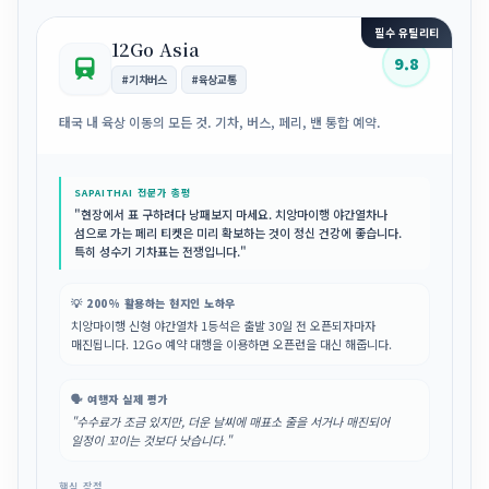
필수 유틸리티
12Go Asia
9.8
#기차버스
#육상교통
태국 내 육상 이동의 모든 것. 기차, 버스, 페리, 밴 통합 예약.
SAPAITHAI 전문가 총평
"현장에서 표 구하려다 낭패보지 마세요. 치앙마이행 야간열차나
섬으로 가는 페리 티켓은 미리 확보하는 것이 정신 건강에 좋습니다.
특히 성수기 기차표는 전쟁입니다."
💡 200% 활용하는 현지인 노하우
치앙마이행 신형 야간열차 1등석은 출발 30일 전 오픈되자마자
매진됩니다. 12Go 예약 대행을 이용하면 오픈런을 대신 해줍니다.
🗣️ 여행자 실제 평가
"수수료가 조금 있지만, 더운 날씨에 매표소 줄을 서거나 매진되어
일정이 꼬이는 것보다 낫습니다."
핵심 장점